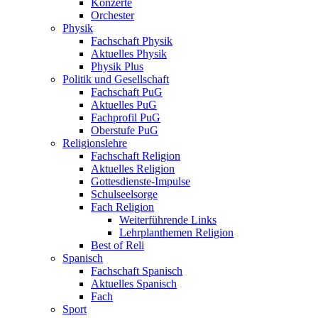
Konzerte
Orchester
Physik
Fachschaft Physik
Aktuelles Physik
Physik Plus
Politik und Gesellschaft
Fachschaft PuG
Aktuelles PuG
Fachprofil PuG
Oberstufe PuG
Religionslehre
Fachschaft Religion
Aktuelles Religion
Gottesdienste-Impulse
Schulseelsorge
Fach Religion
Weiterführende Links
Lehrplanthemen Religion
Best of Reli
Spanisch
Fachschaft Spanisch
Aktuelles Spanisch
Fach
Sport