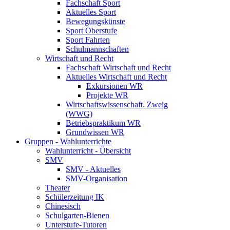
Fachschaft Sport
Aktuelles Sport
Bewegungskünste
Sport Oberstufe
Sport Fahrten
Schulmannschaften
Wirtschaft und Recht
Fachschaft Wirtschaft und Recht
Aktuelles Wirtschaft und Recht
Exkursionen WR
Projekte WR
Wirtschaftswissenschaft. Zweig
(WWG)
Betriebspraktikum WR
Grundwissen WR
Gruppen - Wahlunterrichte
Wahlunterricht - Übersicht
SMV
SMV - Aktuelles
SMV-Organisation
Theater
Schülerzeitung IK
Chinesisch
Schulgarten-Bienen
Unterstufe-Tutoren