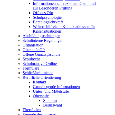
Informationen zum externen Quali und
zur Besonderen Prüfung
Offenes Ohr
Schulpsychologie
Beratungslehrkraft
Weitere hilfreiche Kontaktadressen für
Krisensituationen
Ausbildungsrichtungen
Schulinterne Regelungen
Organisation
Oberstufe G9
Offene Ganztagsschule
Schulrecht
SchulmanagerOnline
Formulare
Schließfach mieten
Berufliche Orientierung
Kontakt
Grundlegende Informationen
Unter- und Mittelstufe
Oberstufe
Studium
Berufswahl
Elternbeirat
Freunde des wvsgym