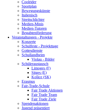
Coolrider
Sportplan
Bewegungskünste
Italienisch
Streitschlichter
Medien-Minis
Medien-Tutoren
Begabtenförderung
Veranstaltungen - Projekte
Konzerte
Schulfeste - Projekttage
Gottesdienste
Schullandheim
Violau - Bilder
Schüleraustausch
Limoges (F)
Sitges (E)
Košice (SK)
Erasmus
Fair-Trade-Schule
Fair Trade Aktionen
Fair Trade Team
Fair Trade Ziele
Spendenaktionen
Jugend präsentiert