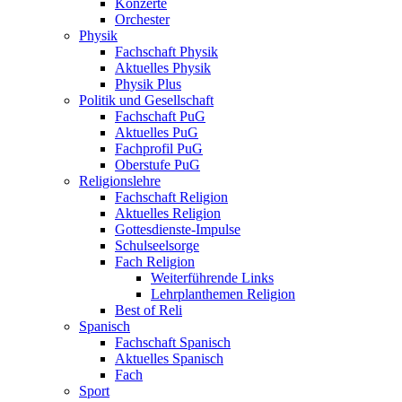
Konzerte
Orchester
Physik
Fachschaft Physik
Aktuelles Physik
Physik Plus
Politik und Gesellschaft
Fachschaft PuG
Aktuelles PuG
Fachprofil PuG
Oberstufe PuG
Religionslehre
Fachschaft Religion
Aktuelles Religion
Gottesdienste-Impulse
Schulseelsorge
Fach Religion
Weiterführende Links
Lehrplanthemen Religion
Best of Reli
Spanisch
Fachschaft Spanisch
Aktuelles Spanisch
Fach
Sport