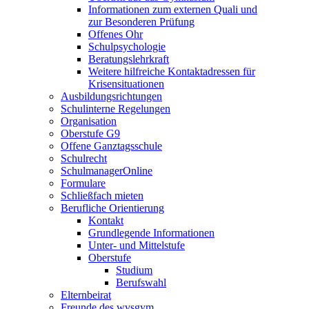
Informationen zum externen Quali und
zur Besonderen Prüfung
Offenes Ohr
Schulpsychologie
Beratungslehrkraft
Weitere hilfreiche Kontaktadressen für
Krisensituationen
Ausbildungsrichtungen
Schulinterne Regelungen
Organisation
Oberstufe G9
Offene Ganztagsschule
Schulrecht
SchulmanagerOnline
Formulare
Schließfach mieten
Berufliche Orientierung
Kontakt
Grundlegende Informationen
Unter- und Mittelstufe
Oberstufe
Studium
Berufswahl
Elternbeirat
Freunde des wvsgym