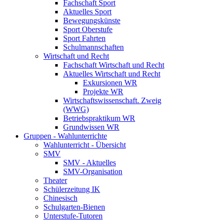
Fachschaft Sport
Aktuelles Sport
Bewegungskünste
Sport Oberstufe
Sport Fahrten
Schulmannschaften
Wirtschaft und Recht
Fachschaft Wirtschaft und Recht
Aktuelles Wirtschaft und Recht
Exkursionen WR
Projekte WR
Wirtschaftswissenschaft. Zweig
(WWG)
Betriebspraktikum WR
Grundwissen WR
Gruppen - Wahlunterrichte
Wahlunterricht - Übersicht
SMV
SMV - Aktuelles
SMV-Organisation
Theater
Schülerzeitung IK
Chinesisch
Schulgarten-Bienen
Unterstufe-Tutoren