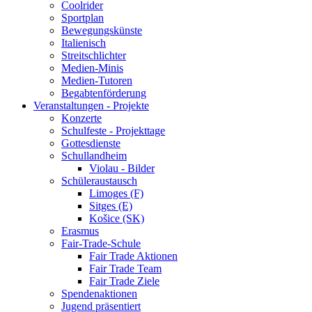
Coolrider
Sportplan
Bewegungskünste
Italienisch
Streitschlichter
Medien-Minis
Medien-Tutoren
Begabtenförderung
Veranstaltungen - Projekte
Konzerte
Schulfeste - Projekttage
Gottesdienste
Schullandheim
Violau - Bilder
Schüleraustausch
Limoges (F)
Sitges (E)
Košice (SK)
Erasmus
Fair-Trade-Schule
Fair Trade Aktionen
Fair Trade Team
Fair Trade Ziele
Spendenaktionen
Jugend präsentiert