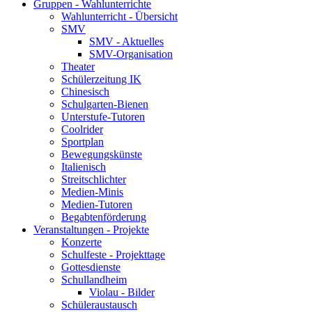
Gruppen - Wahlunterrichte
Wahlunterricht - Übersicht
SMV
SMV - Aktuelles
SMV-Organisation
Theater
Schülerzeitung IK
Chinesisch
Schulgarten-Bienen
Unterstufe-Tutoren
Coolrider
Sportplan
Bewegungskünste
Italienisch
Streitschlichter
Medien-Minis
Medien-Tutoren
Begabtenförderung
Veranstaltungen - Projekte
Konzerte
Schulfeste - Projekttage
Gottesdienste
Schullandheim
Violau - Bilder
Schüleraustausch