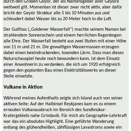
durch den Großen Geysir, der als Namensgeber aller Geysire
weltweit gilt. Momentan ist dieser zwar nicht aktiv, aber dafür
bricht der Geysir Strokkur alle 5 bis 10 Minuten aus und
schleudert dabei Wasser bis zu 20 Meter hoch in die Luft.
Der Gullfoss („Goldener Wasserfall“) machte seinem Namen bei
strahlendem Sonnenschein und einem herrlichen Regenbogen
alle Ehre. Der Wasserfall besteht aus zwei Stufen mit einer Höhe
von 11 m und 21 m. Die gewaltigen Wassermassen erzeugen
dabei einen beeindruckenden, tosenden Lärm. Dass man dieses
Naturschauspiel heute noch bewundern kann, ist dem Einsatz
einer Anwohnerin zu verdanken, die sich um 1920 erfolgreich
gegen den geplanten Bau eines Elektrizitätswerks an dieser
Stelle einsetzte.
Vulkane in Aktion
Während meines Aufenthalts zeigte sich Island auch von seiner
aktiven Seite: Auf der Halbinsel Reykjanes kam es zu einem
erneuten Vulkanausbruch im Bereich des Sundhnúkur-
Kratergebiets nahe Grindavík. Für mich als Geographie-Lehrkraft
war das ein absolutes Highlight. Eine geführte Wanderung
entlang des glühendheißen, zähflüssigen Lavastroms sowie ein