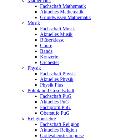
Mathematik
Fachschaft Mathematik
Aktuelles Mathematik
Grundwissen Mathematik
Musik
Fachschaft Musik
Aktuelles Musik
Bläserklasse
Chöre
Bands
Konzerte
Orchester
Physik
Fachschaft Physik
Aktuelles Physik
Physik Plus
Politik und Gesellschaft
Fachschaft PuG
Aktuelles PuG
Fachprofil PuG
Oberstufe PuG
Religionslehre
Fachschaft Religion
Aktuelles Religion
Gottesdienste-Impulse