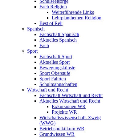
Schulseelsorge
Fach Religion
Weiterführende Links
Lehrplanthemen Religion
Best of Reli
Spanisch
Fachschaft Spanisch
Aktuelles Spanisch
Fach
Sport
Fachschaft Sport
Aktuelles Sport
Bewegungskünste
Sport Oberstufe
Sport Fahrten
Schulmannschaften
Wirtschaft und Recht
Fachschaft Wirtschaft und Recht
Aktuelles Wirtschaft und Recht
Exkursionen WR
Projekte WR
Wirtschaftswissenschaft. Zweig
(WWG)
Betriebspraktikum WR
Grundwissen WR