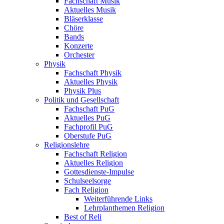
Fachschaft Musik
Aktuelles Musik
Bläserklasse
Chöre
Bands
Konzerte
Orchester
Physik
Fachschaft Physik
Aktuelles Physik
Physik Plus
Politik und Gesellschaft
Fachschaft PuG
Aktuelles PuG
Fachprofil PuG
Oberstufe PuG
Religionslehre
Fachschaft Religion
Aktuelles Religion
Gottesdienste-Impulse
Schulseelsorge
Fach Religion
Weiterführende Links
Lehrplanthemen Religion
Best of Reli