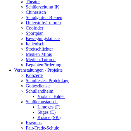
Theater
Schülerzeitung IK
Chinesisch
Schulgarten-Bienen
Unterstufe-Tutoren
Coolrider
Sportplan
Bewegungskünste
Italienisch
Streitschlichter
Medien-Minis
Medien-Tutoren
Begabtenförderung
Veranstaltungen - Projekte
Konzerte
Schulfeste - Projekttage
Gottesdienste
Schullandheim
Violau - Bilder
Schüleraustausch
Limoges (F)
Sitges (E)
Košice (SK)
Erasmus
Fair-Trade-Schule