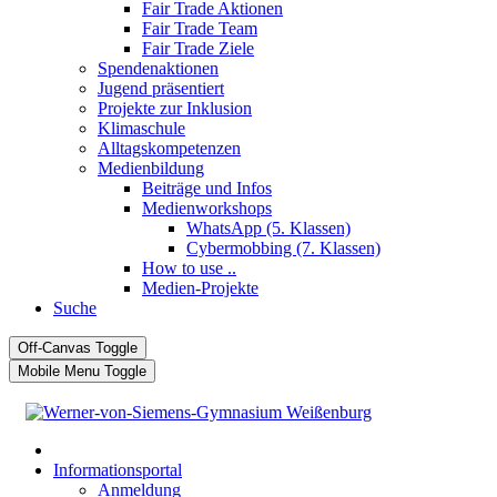
Fair Trade Aktionen
Fair Trade Team
Fair Trade Ziele
Spendenaktionen
Jugend präsentiert
Projekte zur Inklusion
Klimaschule
Alltagskompetenzen
Medienbildung
Beiträge und Infos
Medienworkshops
WhatsApp (5. Klassen)
Cybermobbing (7. Klassen)
How to use ..
Medien-Projekte
Suche
Off-Canvas Toggle
Mobile Menu Toggle
Informationsportal
Anmeldung