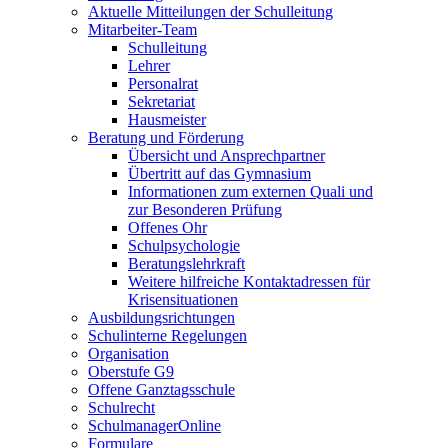
Aktuelle Mitteilungen der Schulleitung
Mitarbeiter-Team
Schulleitung
Lehrer
Personalrat
Sekretariat
Hausmeister
Beratung und Förderung
Übersicht und Ansprechpartner
Übertritt auf das Gymnasium
Informationen zum externen Quali und
zur Besonderen Prüfung
Offenes Ohr
Schulpsychologie
Beratungslehrkraft
Weitere hilfreiche Kontaktadressen für
Krisensituationen
Ausbildungsrichtungen
Schulinterne Regelungen
Organisation
Oberstufe G9
Offene Ganztagsschule
Schulrecht
SchulmanagerOnline
Formulare