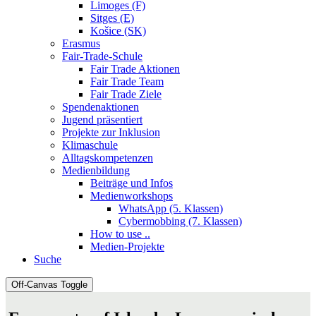
Limoges (F)
Sitges (E)
Košice (SK)
Erasmus
Fair-Trade-Schule
Fair Trade Aktionen
Fair Trade Team
Fair Trade Ziele
Spendenaktionen
Jugend präsentiert
Projekte zur Inklusion
Klimaschule
Alltagskompetenzen
Medienbildung
Beiträge und Infos
Medienworkshops
WhatsApp (5. Klassen)
Cybermobbing (7. Klassen)
How to use ..
Medien-Projekte
Suche
Off-Canvas Toggle