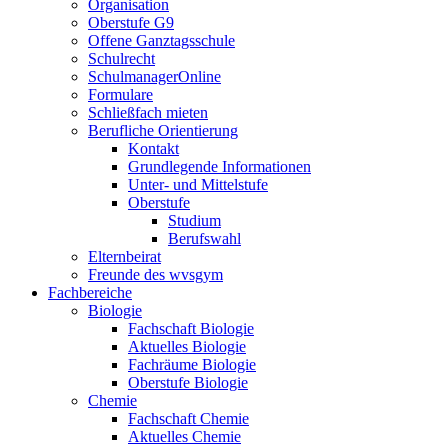
Organisation
Oberstufe G9
Offene Ganztagsschule
Schulrecht
SchulmanagerOnline
Formulare
Schließfach mieten
Berufliche Orientierung
Kontakt
Grundlegende Informationen
Unter- und Mittelstufe
Oberstufe
Studium
Berufswahl
Elternbeirat
Freunde des wvsgym
Fachbereiche
Biologie
Fachschaft Biologie
Aktuelles Biologie
Fachräume Biologie
Oberstufe Biologie
Chemie
Fachschaft Chemie
Aktuelles Chemie