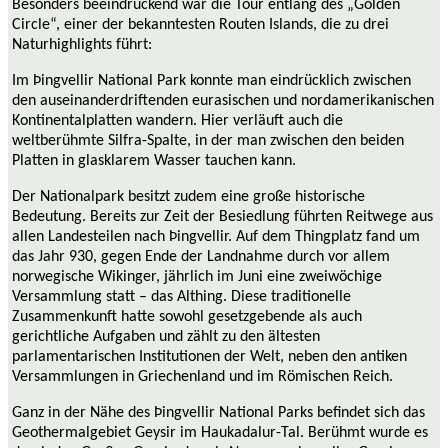
Besonders beeindruckend war die Tour entlang des „Golden
Circle“, einer der bekanntesten Routen Islands, die zu drei
Naturhighlights führt:
Im Þingvellir National Park konnte man eindrücklich zwischen
den auseinanderdriftenden eurasischen und nordamerikanischen
Kontinentalplatten wandern. Hier verläuft auch die
weltberühmte Silfra-Spalte, in der man zwischen den beiden
Platten in glasklarem Wasser tauchen kann.
Der Nationalpark besitzt zudem eine große historische
Bedeutung. Bereits zur Zeit der Besiedlung führten Reitwege aus
allen Landesteilen nach Þingvellir. Auf dem Thingplatz fand um
das Jahr 930, gegen Ende der Landnahme durch vor allem
norwegische Wikinger, jährlich im Juni eine zweiwöchige
Versammlung statt – das Althing. Diese traditionelle
Zusammenkunft hatte sowohl gesetzgebende als auch
gerichtliche Aufgaben und zählt zu den ältesten
parlamentarischen Institutionen der Welt, neben den antiken
Versammlungen in Griechenland und im Römischen Reich.
Ganz in der Nähe des Þingvellir National Parks befindet sich d
as
Geothermalgebiet Geysir im Haukadalur-Tal. Berühmt wurde es