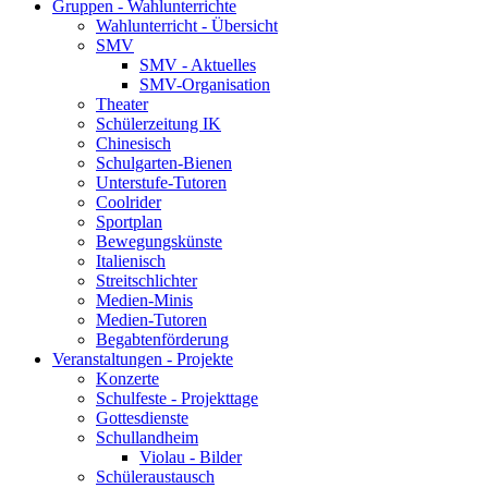
Gruppen - Wahlunterrichte
Wahlunterricht - Übersicht
SMV
SMV - Aktuelles
SMV-Organisation
Theater
Schülerzeitung IK
Chinesisch
Schulgarten-Bienen
Unterstufe-Tutoren
Coolrider
Sportplan
Bewegungskünste
Italienisch
Streitschlichter
Medien-Minis
Medien-Tutoren
Begabtenförderung
Veranstaltungen - Projekte
Konzerte
Schulfeste - Projekttage
Gottesdienste
Schullandheim
Violau - Bilder
Schüleraustausch