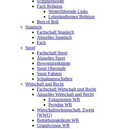
Schulseelsorge
Fach Religion
Weiterführende Links
Lehrplanthemen Religion
Best of Reli
Spanisch
Fachschaft Spanisch
Aktuelles Spanisch
Fach
Sport
Fachschaft Sport
Aktuelles Sport
Bewegungskünste
Sport Oberstufe
Sport Fahrten
Schulmannschaften
Wirtschaft und Recht
Fachschaft Wirtschaft und Recht
Aktuelles Wirtschaft und Recht
Exkursionen WR
Projekte WR
Wirtschaftswissenschaft. Zweig
(WWG)
Betriebspraktikum WR
Grundwissen WR