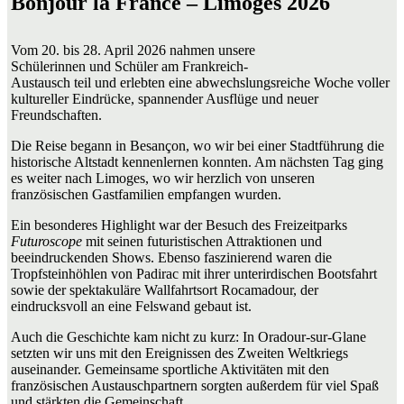
Bonjour la France – Limoges 2026
Vom 20. bis 28. April 2026 nahmen unsere
Schülerinnen und Schüler am Frankreich-
Austausch teil und erlebten eine abwechslungsreiche Woche voller
kultureller Eindrücke, spannender Ausflüge und neuer
Freundschaften.
Die Reise begann in Besançon, wo wir bei einer Stadtführung die
historische Altstadt kennenlernen konnten. Am nächsten Tag ging
es weiter nach Limoges, wo wir herzlich von unseren
französischen Gastfamilien empfangen wurden.
Ein besonderes Highlight war der Besuch des Freizeitparks
Futuroscope
mit seinen futuristischen Attraktionen und
beeindruckenden Shows. Ebenso faszinierend waren die
Tropfsteinhöhlen von Padirac mit ihrer unterirdischen Bootsfahrt
sowie der spektakuläre Wallfahrtsort Rocamadour, der
eindrucksvoll an eine Felswand gebaut ist.
Auch die Geschichte kam nicht zu kurz: In Oradour-sur-Glane
setzten wir uns mit den Ereignissen des Zweiten Weltkriegs
auseinander. Gemeinsame sportliche Aktivitäten mit den
französischen Austauschpartnern sorgten außerdem für viel Spaß
und stärkten die Gemeinschaft.