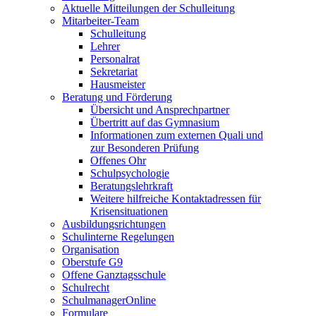
Aktuelle Mitteilungen der Schulleitung
Mitarbeiter-Team
Schulleitung
Lehrer
Personalrat
Sekretariat
Hausmeister
Beratung und Förderung
Übersicht und Ansprechpartner
Übertritt auf das Gymnasium
Informationen zum externen Quali und
zur Besonderen Prüfung
Offenes Ohr
Schulpsychologie
Beratungslehrkraft
Weitere hilfreiche Kontaktadressen für
Krisensituationen
Ausbildungsrichtungen
Schulinterne Regelungen
Organisation
Oberstufe G9
Offene Ganztagsschule
Schulrecht
SchulmanagerOnline
Formulare