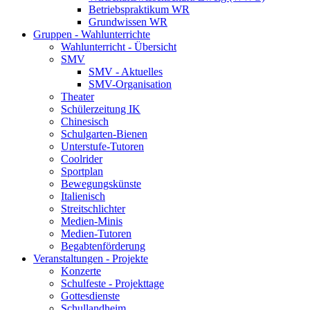
Betriebspraktikum WR
Grundwissen WR
Gruppen - Wahlunterrichte
Wahlunterricht - Übersicht
SMV
SMV - Aktuelles
SMV-Organisation
Theater
Schülerzeitung IK
Chinesisch
Schulgarten-Bienen
Unterstufe-Tutoren
Coolrider
Sportplan
Bewegungskünste
Italienisch
Streitschlichter
Medien-Minis
Medien-Tutoren
Begabtenförderung
Veranstaltungen - Projekte
Konzerte
Schulfeste - Projekttage
Gottesdienste
Schullandheim