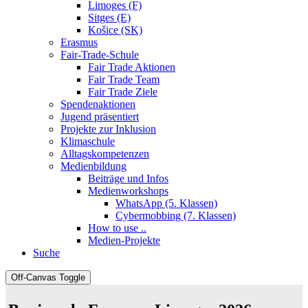
Limoges (F)
Sitges (E)
Košice (SK)
Erasmus
Fair-Trade-Schule
Fair Trade Aktionen
Fair Trade Team
Fair Trade Ziele
Spendenaktionen
Jugend präsentiert
Projekte zur Inklusion
Klimaschule
Alltagskompetenzen
Medienbildung
Beiträge und Infos
Medienworkshops
WhatsApp (5. Klassen)
Cybermobbing (7. Klassen)
How to use ..
Medien-Projekte
Suche
Off-Canvas Toggle