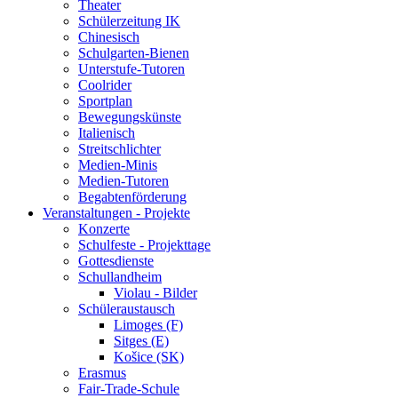
Theater
Schülerzeitung IK
Chinesisch
Schulgarten-Bienen
Unterstufe-Tutoren
Coolrider
Sportplan
Bewegungskünste
Italienisch
Streitschlichter
Medien-Minis
Medien-Tutoren
Begabtenförderung
Veranstaltungen - Projekte
Konzerte
Schulfeste - Projekttage
Gottesdienste
Schullandheim
Violau - Bilder
Schüleraustausch
Limoges (F)
Sitges (E)
Košice (SK)
Erasmus
Fair-Trade-Schule