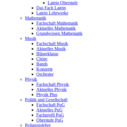
Latein Oberstufe
Das Fach Latein
Latein Lehrwerke
Mathematik
Fachschaft Mathematik
Aktuelles Mathematik
Grundwissen Mathematik
Musik
Fachschaft Musik
Aktuelles Musik
Bläserklasse
Chöre
Bands
Konzerte
Orchester
Physik
Fachschaft Physik
Aktuelles Physik
Physik Plus
Politik und Gesellschaft
Fachschaft PuG
Aktuelles PuG
Fachprofil PuG
Oberstufe PuG
Religionslehre