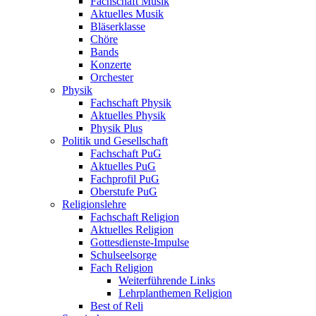
Fachschaft Musik
Aktuelles Musik
Bläserklasse
Chöre
Bands
Konzerte
Orchester
Physik
Fachschaft Physik
Aktuelles Physik
Physik Plus
Politik und Gesellschaft
Fachschaft PuG
Aktuelles PuG
Fachprofil PuG
Oberstufe PuG
Religionslehre
Fachschaft Religion
Aktuelles Religion
Gottesdienste-Impulse
Schulseelsorge
Fach Religion
Weiterführende Links
Lehrplanthemen Religion
Best of Reli