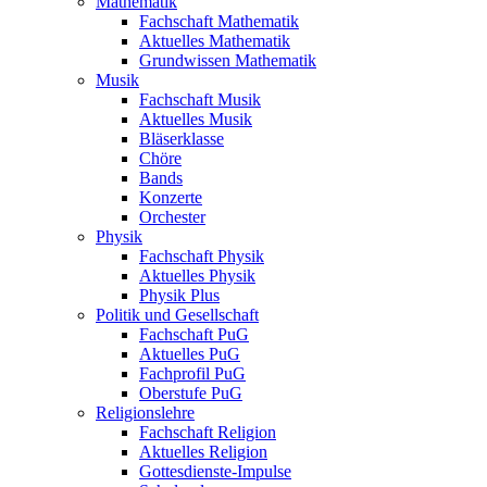
Mathematik
Fachschaft Mathematik
Aktuelles Mathematik
Grundwissen Mathematik
Musik
Fachschaft Musik
Aktuelles Musik
Bläserklasse
Chöre
Bands
Konzerte
Orchester
Physik
Fachschaft Physik
Aktuelles Physik
Physik Plus
Politik und Gesellschaft
Fachschaft PuG
Aktuelles PuG
Fachprofil PuG
Oberstufe PuG
Religionslehre
Fachschaft Religion
Aktuelles Religion
Gottesdienste-Impulse