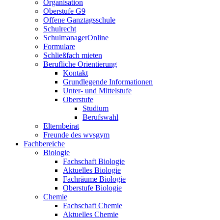
Organisation
Oberstufe G9
Offene Ganztagsschule
Schulrecht
SchulmanagerOnline
Formulare
Schließfach mieten
Berufliche Orientierung
Kontakt
Grundlegende Informationen
Unter- und Mittelstufe
Oberstufe
Studium
Berufswahl
Elternbeirat
Freunde des wvsgym
Fachbereiche
Biologie
Fachschaft Biologie
Aktuelles Biologie
Fachräume Biologie
Oberstufe Biologie
Chemie
Fachschaft Chemie
Aktuelles Chemie