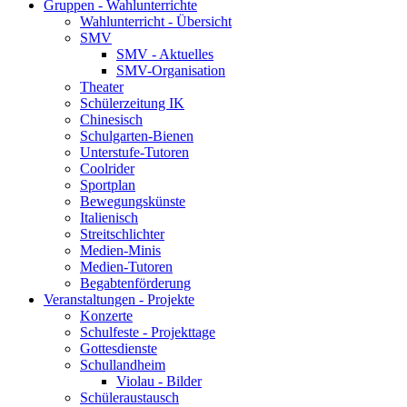
Gruppen - Wahlunterrichte
Wahlunterricht - Übersicht
SMV
SMV - Aktuelles
SMV-Organisation
Theater
Schülerzeitung IK
Chinesisch
Schulgarten-Bienen
Unterstufe-Tutoren
Coolrider
Sportplan
Bewegungskünste
Italienisch
Streitschlichter
Medien-Minis
Medien-Tutoren
Begabtenförderung
Veranstaltungen - Projekte
Konzerte
Schulfeste - Projekttage
Gottesdienste
Schullandheim
Violau - Bilder
Schüleraustausch