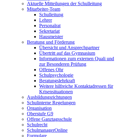
Aktuelle Mitteilungen der Schulleitung
Mitarbeiter-Team
Schulleitung
Lehrer
Personalrat
Sekretariat
Hausmeister
Beratung und Förderung
Übersicht und Ansprechpartner
Übertritt auf das Gymnasium
Informationen zum externen Quali und
zur Besonderen Prüfung
Offenes Ohr
Schulpsychologie
Beratungslehrkraft
Weitere hilfreiche Kontaktadressen für
Krisensituationen
Ausbildungsrichtungen
Schulinterne Regelungen
Organisation
Oberstufe G9
Offene Ganztagsschule
Schulrecht
SchulmanagerOnline
Formulare