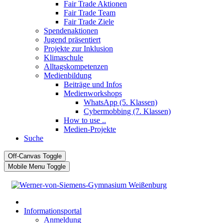
Fair Trade Aktionen
Fair Trade Team
Fair Trade Ziele
Spendenaktionen
Jugend präsentiert
Projekte zur Inklusion
Klimaschule
Alltagskompetenzen
Medienbildung
Beiträge und Infos
Medienworkshops
WhatsApp (5. Klassen)
Cybermobbing (7. Klassen)
How to use ..
Medien-Projekte
Suche
Off-Canvas Toggle
Mobile Menu Toggle
Informationsportal
Anmeldung