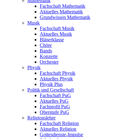
Mathematik
Fachschaft Mathematik
Aktuelles Mathematik
Grundwissen Mathematik
Musik
Fachschaft Musik
Aktuelles Musik
Bläserklasse
Chöre
Bands
Konzerte
Orchester
Physik
Fachschaft Physik
Aktuelles Physik
Physik Plus
Politik und Gesellschaft
Fachschaft PuG
Aktuelles PuG
Fachprofil PuG
Oberstufe PuG
Religionslehre
Fachschaft Religion
Aktuelles Religion
Gottesdienste-Impulse