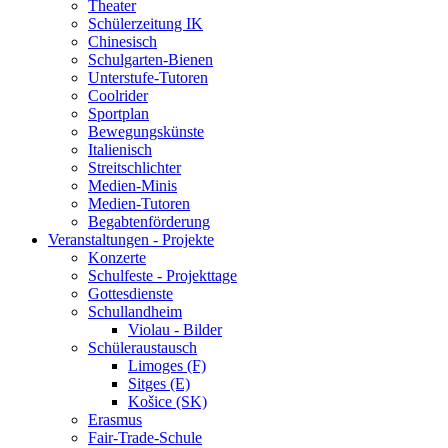
Theater
Schülerzeitung IK
Chinesisch
Schulgarten-Bienen
Unterstufe-Tutoren
Coolrider
Sportplan
Bewegungskünste
Italienisch
Streitschlichter
Medien-Minis
Medien-Tutoren
Begabtenförderung
Veranstaltungen - Projekte
Konzerte
Schulfeste - Projekttage
Gottesdienste
Schullandheim
Violau - Bilder
Schüleraustausch
Limoges (F)
Sitges (E)
Košice (SK)
Erasmus
Fair-Trade-Schule