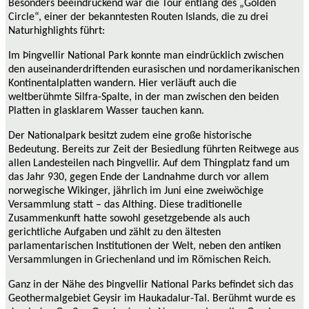
Besonders beeindruckend war die Tour entlang des „Golden
Circle“, einer der bekanntesten Routen Islands, die zu drei
Naturhighlights führt:
Im Þingvellir National Park konnte man eindrücklich zwischen
den auseinanderdriftenden eurasischen und nordamerikanischen
Kontinentalplatten wandern. Hier verläuft auch die
weltberühmte Silfra-Spalte, in der man zwischen den beiden
Platten in glasklarem Wasser tauchen kann.
Der Nationalpark besitzt zudem eine große historische
Bedeutung. Bereits zur Zeit der Besiedlung führten Reitwege aus
allen Landesteilen nach Þingvellir. Auf dem Thingplatz fand um
das Jahr 930, gegen Ende der Landnahme durch vor allem
norwegische Wikinger, jährlich im Juni eine zweiwöchige
Versammlung statt – das Althing. Diese traditionelle
Zusammenkunft hatte sowohl gesetzgebende als auch
gerichtliche Aufgaben und zählt zu den ältesten
parlamentarischen Institutionen der Welt, neben den antiken
Versammlungen in Griechenland und im Römischen Reich.
Ganz in der Nähe des Þingvellir National Parks befindet sich d
as
Geothermalgebiet Geysir im Haukadalur-Tal. Berühmt wurde es