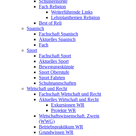
Schulseelsorge
Fach Religion
Weiterführende Links
Lehrplanthemen Religion
Best of Reli
Spanisch
Fachschaft Spanisch
Aktuelles Spanisch
Fach
Sport
Fachschaft Sport
Aktuelles Sport
Bewegungskünste
Sport Oberstufe
Sport Fahrten
Schulmannschaften
Wirtschaft und Recht
Fachschaft Wirtschaft und Recht
Aktuelles Wirtschaft und Recht
Exkursionen WR
Projekte WR
Wirtschaftswissenschaft. Zweig
(WWG)
Betriebspraktikum WR
Grundwissen WR