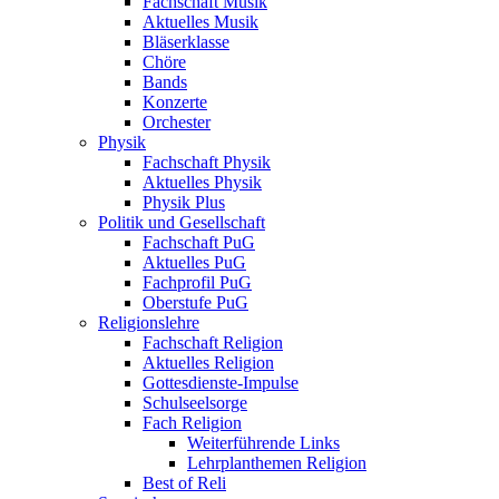
Fachschaft Musik
Aktuelles Musik
Bläserklasse
Chöre
Bands
Konzerte
Orchester
Physik
Fachschaft Physik
Aktuelles Physik
Physik Plus
Politik und Gesellschaft
Fachschaft PuG
Aktuelles PuG
Fachprofil PuG
Oberstufe PuG
Religionslehre
Fachschaft Religion
Aktuelles Religion
Gottesdienste-Impulse
Schulseelsorge
Fach Religion
Weiterführende Links
Lehrplanthemen Religion
Best of Reli