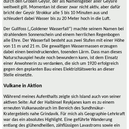
durch den Großen Geysir, der als Namensgeber aller Geysire
weltweit gilt. Momentan ist dieser zwar nicht aktiv, aber dafür
bricht der Geysir Strokkur alle 5 bis 10 Minuten aus und
schleudert dabei Wasser bis zu 20 Meter hoch in die Luft.
Der Gullfoss („Goldener Wasserfall“) machte seinem Namen bei
strahlendem Sonnenschein und einem herrlichen Regenbogen
alle Ehre. Der Wasserfall besteht aus zwei Stufen mit einer Höhe
von 11 m und 21 m. Die gewaltigen Wassermassen erzeugen
dabei einen beeindruckenden, tosenden Lärm. Dass man dieses
Naturschauspiel heute noch bewundern kann, ist dem Einsatz
einer Anwohnerin zu verdanken, die sich um 1920 erfolgreich
gegen den geplanten Bau eines Elektrizitätswerks an dieser
Stelle einsetzte.
Vulkane in Aktion
Während meines Aufenthalts zeigte sich Island auch von seiner
aktiven Seite: Auf der Halbinsel Reykjanes kam es zu einem
erneuten Vulkanausbruch im Bereich des Sundhnúkur-
Kratergebiets nahe Grindavík. Für mich als Geographie-Lehrkraft
war das ein absolutes Highlight. Eine geführte Wanderung
entlang des glühendheißen, zähflüssigen Lavastroms sowie ein