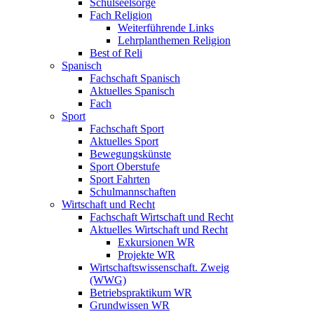
Schulseelsorge
Fach Religion
Weiterführende Links
Lehrplanthemen Religion
Best of Reli
Spanisch
Fachschaft Spanisch
Aktuelles Spanisch
Fach
Sport
Fachschaft Sport
Aktuelles Sport
Bewegungskünste
Sport Oberstufe
Sport Fahrten
Schulmannschaften
Wirtschaft und Recht
Fachschaft Wirtschaft und Recht
Aktuelles Wirtschaft und Recht
Exkursionen WR
Projekte WR
Wirtschaftswissenschaft. Zweig
(WWG)
Betriebspraktikum WR
Grundwissen WR