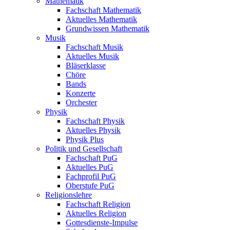
Mathematik
Fachschaft Mathematik
Aktuelles Mathematik
Grundwissen Mathematik
Musik
Fachschaft Musik
Aktuelles Musik
Bläserklasse
Chöre
Bands
Konzerte
Orchester
Physik
Fachschaft Physik
Aktuelles Physik
Physik Plus
Politik und Gesellschaft
Fachschaft PuG
Aktuelles PuG
Fachprofil PuG
Oberstufe PuG
Religionslehre
Fachschaft Religion
Aktuelles Religion
Gottesdienste-Impulse