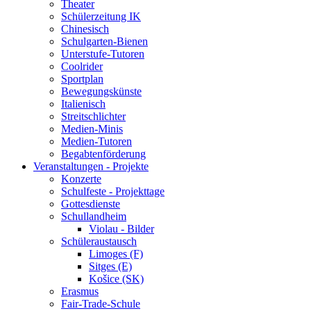
Theater
Schülerzeitung IK
Chinesisch
Schulgarten-Bienen
Unterstufe-Tutoren
Coolrider
Sportplan
Bewegungskünste
Italienisch
Streitschlichter
Medien-Minis
Medien-Tutoren
Begabtenförderung
Veranstaltungen - Projekte
Konzerte
Schulfeste - Projekttage
Gottesdienste
Schullandheim
Violau - Bilder
Schüleraustausch
Limoges (F)
Sitges (E)
Košice (SK)
Erasmus
Fair-Trade-Schule