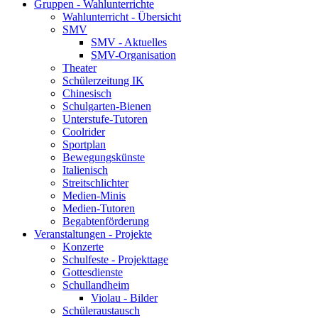
Gruppen - Wahlunterrichte
Wahlunterricht - Übersicht
SMV
SMV - Aktuelles
SMV-Organisation
Theater
Schülerzeitung IK
Chinesisch
Schulgarten-Bienen
Unterstufe-Tutoren
Coolrider
Sportplan
Bewegungskünste
Italienisch
Streitschlichter
Medien-Minis
Medien-Tutoren
Begabtenförderung
Veranstaltungen - Projekte
Konzerte
Schulfeste - Projekttage
Gottesdienste
Schullandheim
Violau - Bilder
Schüleraustausch