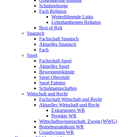
Gottesdienste-Impulse
Schulseelsorge
Fach Religion
Weiterführende Links
Lehrplanthemen Religion
Best of Reli
Spanisch
Fachschaft Spanisch
Aktuelles Spanisch
Fach
Sport
Fachschaft Sport
Aktuelles Sport
Bewegungskünste
Sport Oberstufe
Sport Fahrten
Schulmannschaften
Wirtschaft und Recht
Fachschaft Wirtschaft und Recht
Aktuelles Wirtschaft und Recht
Exkursionen WR
Projekte WR
Wirtschaftswissenschaft. Zweig (WWG)
Betriebspraktikum WR
Grundwissen WR