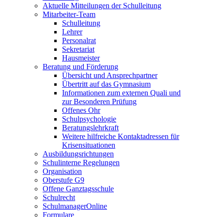
Aktuelle Mitteilungen der Schulleitung
Mitarbeiter-Team
Schulleitung
Lehrer
Personalrat
Sekretariat
Hausmeister
Beratung und Förderung
Übersicht und Ansprechpartner
Übertritt auf das Gymnasium
Informationen zum externen Quali und
zur Besonderen Prüfung
Offenes Ohr
Schulpsychologie
Beratungslehrkraft
Weitere hilfreiche Kontaktadressen für
Krisensituationen
Ausbildungsrichtungen
Schulinterne Regelungen
Organisation
Oberstufe G9
Offene Ganztagsschule
Schulrecht
SchulmanagerOnline
Formulare