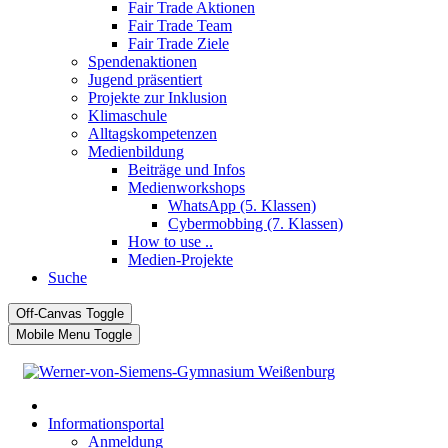
Fair Trade Aktionen
Fair Trade Team
Fair Trade Ziele
Spendenaktionen
Jugend präsentiert
Projekte zur Inklusion
Klimaschule
Alltagskompetenzen
Medienbildung
Beiträge und Infos
Medienworkshops
WhatsApp (5. Klassen)
Cybermobbing (7. Klassen)
How to use ..
Medien-Projekte
Suche
Off-Canvas Toggle
Mobile Menu Toggle
Informationsportal
Anmeldung