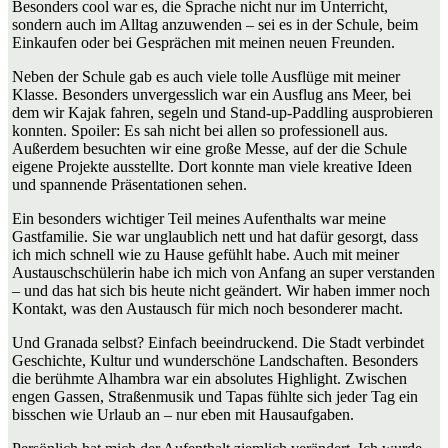
Besonders cool war es, die Sprache nicht nur im Unterricht,
sondern auch im Alltag anzuwenden – sei es in der Schule, beim
Einkaufen oder bei Gesprächen mit meinen neuen Freunden.
Neben der Schule gab es auch viele tolle Ausflüge mit meiner
Klasse. Besonders unvergesslich war ein Ausflug ans Meer, bei
dem wir Kajak fahren, segeln und Stand-up-Paddling ausprobieren
konnten. Spoiler: Es sah nicht bei allen so professionell aus.
Außerdem besuchten wir eine große Messe, auf der die Schule
eigene Projekte ausstellte. Dort konnte man viele kreative Ideen
und spannende Präsentationen sehen.
Ein besonders wichtiger Teil meines Aufenthalts war meine
Gastfamilie. Sie war unglaublich nett und hat dafür gesorgt, dass
ich mich schnell wie zu Hause gefühlt habe. Auch mit meiner
Austauschschülerin habe ich mich von Anfang an super verstanden
– und das hat sich bis heute nicht geändert. Wir haben immer noch
Kontakt, was den Austausch für mich noch besonderer macht.
Und Granada selbst? Einfach beeindruckend. Die Stadt verbindet
Geschichte, Kultur und wunderschöne Landschaften. Besonders
die berühmte
Alhambra
war ein absolutes Highlight. Zwischen
engen Gassen, Straßenmusik und Tapas fühlte sich jeder Tag ein
bisschen wie Urlaub an – nur eben mit Hausaufgaben.