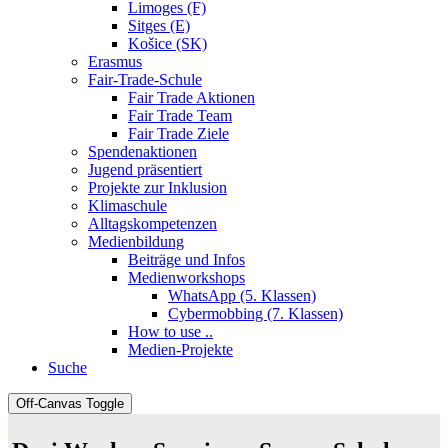
Limoges (F)
Sitges (E)
Košice (SK)
Erasmus
Fair-Trade-Schule
Fair Trade Aktionen
Fair Trade Team
Fair Trade Ziele
Spendenaktionen
Jugend präsentiert
Projekte zur Inklusion
Klimaschule
Alltagskompetenzen
Medienbildung
Beiträge und Infos
Medienworkshops
WhatsApp (5. Klassen)
Cybermobbing (7. Klassen)
How to use ..
Medien-Projekte
Suche
Off-Canvas Toggle