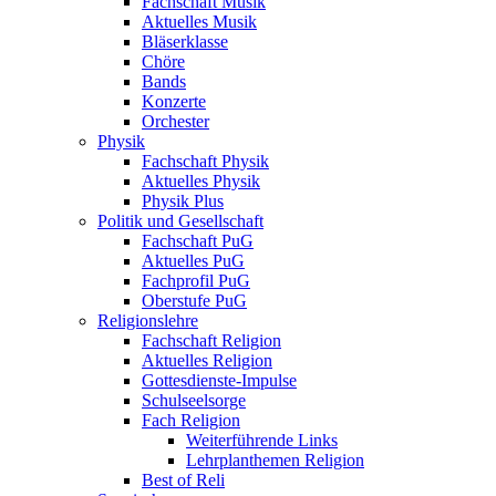
Fachschaft Musik
Aktuelles Musik
Bläserklasse
Chöre
Bands
Konzerte
Orchester
Physik
Fachschaft Physik
Aktuelles Physik
Physik Plus
Politik und Gesellschaft
Fachschaft PuG
Aktuelles PuG
Fachprofil PuG
Oberstufe PuG
Religionslehre
Fachschaft Religion
Aktuelles Religion
Gottesdienste-Impulse
Schulseelsorge
Fach Religion
Weiterführende Links
Lehrplanthemen Religion
Best of Reli