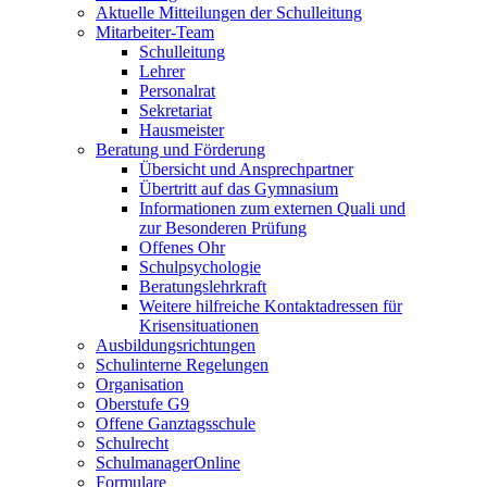
Aktuelle Mitteilungen der Schulleitung
Mitarbeiter-Team
Schulleitung
Lehrer
Personalrat
Sekretariat
Hausmeister
Beratung und Förderung
Übersicht und Ansprechpartner
Übertritt auf das Gymnasium
Informationen zum externen Quali und
zur Besonderen Prüfung
Offenes Ohr
Schulpsychologie
Beratungslehrkraft
Weitere hilfreiche Kontaktadressen für
Krisensituationen
Ausbildungsrichtungen
Schulinterne Regelungen
Organisation
Oberstufe G9
Offene Ganztagsschule
Schulrecht
SchulmanagerOnline
Formulare