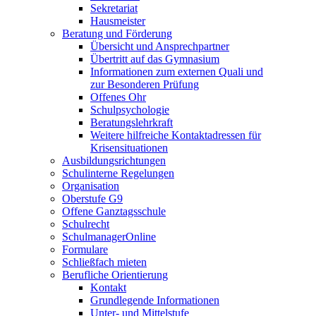
Sekretariat
Hausmeister
Beratung und Förderung
Übersicht und Ansprechpartner
Übertritt auf das Gymnasium
Informationen zum externen Quali und
zur Besonderen Prüfung
Offenes Ohr
Schulpsychologie
Beratungslehrkraft
Weitere hilfreiche Kontaktadressen für
Krisensituationen
Ausbildungsrichtungen
Schulinterne Regelungen
Organisation
Oberstufe G9
Offene Ganztagsschule
Schulrecht
SchulmanagerOnline
Formulare
Schließfach mieten
Berufliche Orientierung
Kontakt
Grundlegende Informationen
Unter- und Mittelstufe