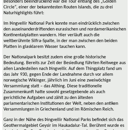
Besonders beeindruckend war die Tour entlang des „Golden
Circle“, einer der bekanntesten Routen Islands, die zu drei
Naturhighlights führt:
Im Þingvellir National Park konnte man eindrücklich zwischen
den auseinanderdriftenden eurasischen und nordamerikanischen
Kontinentalplatten wandern. Hier verläuft auch die
weltberühmte Silfra-Spalte, in der man zwischen den beiden
Platten in glasklarem Wasser tauchen kann.
Der Nationalpark besitzt zudem eine große historische
Bedeutung. Bereits zur Zeit der Besiedlung führten Reitwege aus
allen Landesteilen nach Þingvellir. Auf dem Thingplatz fand um
das Jahr 930, gegen Ende der Landnahme durch vor allem
norwegische Wikinger, jährlich im Juni eine zweiwöchige
Versammlung statt – das Althing. Diese traditionelle
Zusammenkunft hatte sowohl gesetzgebende als auch
gerichtliche Aufgaben und zählt zu den ältesten
parlamentarischen Institutionen der Welt, neben den antiken
Versammlungen in Griechenland und im Römischen Reich.
Ganz in der Nähe des Þingvellir National Parks befindet sich d
as
Geothermalgebiet Geysir im Haukadalur-Tal. Berühmt wurde es