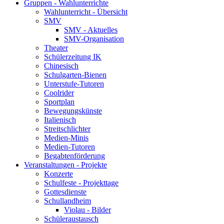
Gruppen - Wahlunterrichte
Wahlunterricht - Übersicht
SMV
SMV - Aktuelles
SMV-Organisation
Theater
Schülerzeitung IK
Chinesisch
Schulgarten-Bienen
Unterstufe-Tutoren
Coolrider
Sportplan
Bewegungskünste
Italienisch
Streitschlichter
Medien-Minis
Medien-Tutoren
Begabtenförderung
Veranstaltungen - Projekte
Konzerte
Schulfeste - Projekttage
Gottesdienste
Schullandheim
Violau - Bilder
Schüleraustausch