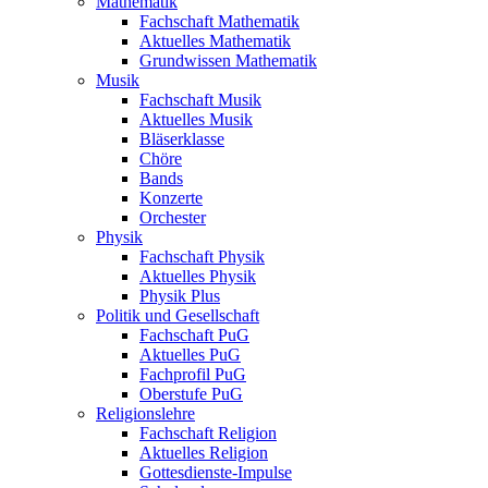
Mathematik
Fachschaft Mathematik
Aktuelles Mathematik
Grundwissen Mathematik
Musik
Fachschaft Musik
Aktuelles Musik
Bläserklasse
Chöre
Bands
Konzerte
Orchester
Physik
Fachschaft Physik
Aktuelles Physik
Physik Plus
Politik und Gesellschaft
Fachschaft PuG
Aktuelles PuG
Fachprofil PuG
Oberstufe PuG
Religionslehre
Fachschaft Religion
Aktuelles Religion
Gottesdienste-Impulse