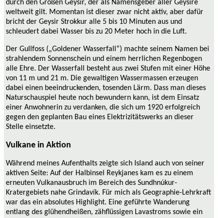
durch den Großen Geysir, der als Namensgeber aller Geysire
weltweit gilt. Momentan ist dieser zwar nicht aktiv, aber dafür
bricht der Geysir Strokkur alle 5 bis 10 Minuten aus und
schleudert dabei Wasser bis zu 20 Meter hoch in die Luft.
Der Gullfoss („Goldener Wasserfall“) machte seinem Namen bei
strahlendem Sonnenschein und einem herrlichen Regenbogen
alle Ehre. Der Wasserfall besteht aus zwei Stufen mit einer Höhe
von 11 m und 21 m. Die gewaltigen Wassermassen erzeugen
dabei einen beeindruckenden, tosenden Lärm. Dass man dieses
Naturschauspiel heute noch bewundern kann, ist dem Einsatz
einer Anwohnerin zu verdanken, die sich um 1920 erfolgreich
gegen den geplanten Bau eines Elektrizitätswerks an dieser
Stelle einsetzte.
Vulkane in Aktion
Während meines Aufenthalts zeigte sich Island auch von seiner
aktiven Seite: Auf der Halbinsel Reykjanes kam es zu einem
erneuten Vulkanausbruch im Bereich des Sundhnúkur-
Kratergebiets nahe Grindavík. Für mich als Geographie-Lehrkraft
war das ein absolutes Highlight. Eine geführte Wanderung
entlang des glühendheißen, zähflüssigen Lavastroms sowie ein