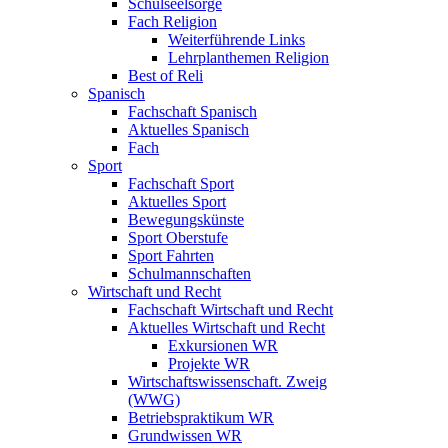
Schulseelsorge
Fach Religion
Weiterführende Links
Lehrplanthemen Religion
Best of Reli
Spanisch
Fachschaft Spanisch
Aktuelles Spanisch
Fach
Sport
Fachschaft Sport
Aktuelles Sport
Bewegungskünste
Sport Oberstufe
Sport Fahrten
Schulmannschaften
Wirtschaft und Recht
Fachschaft Wirtschaft und Recht
Aktuelles Wirtschaft und Recht
Exkursionen WR
Projekte WR
Wirtschaftswissenschaft. Zweig
(WWG)
Betriebspraktikum WR
Grundwissen WR