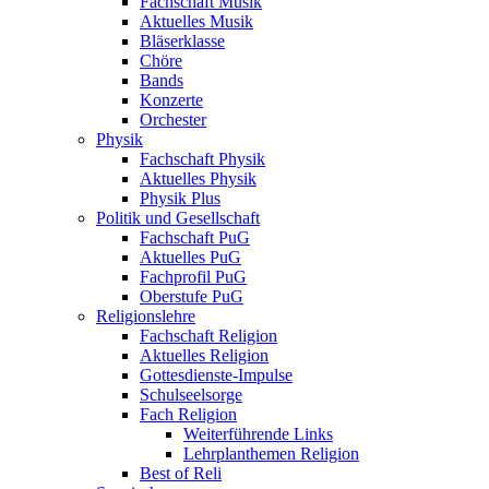
Fachschaft Musik
Aktuelles Musik
Bläserklasse
Chöre
Bands
Konzerte
Orchester
Physik
Fachschaft Physik
Aktuelles Physik
Physik Plus
Politik und Gesellschaft
Fachschaft PuG
Aktuelles PuG
Fachprofil PuG
Oberstufe PuG
Religionslehre
Fachschaft Religion
Aktuelles Religion
Gottesdienste-Impulse
Schulseelsorge
Fach Religion
Weiterführende Links
Lehrplanthemen Religion
Best of Reli