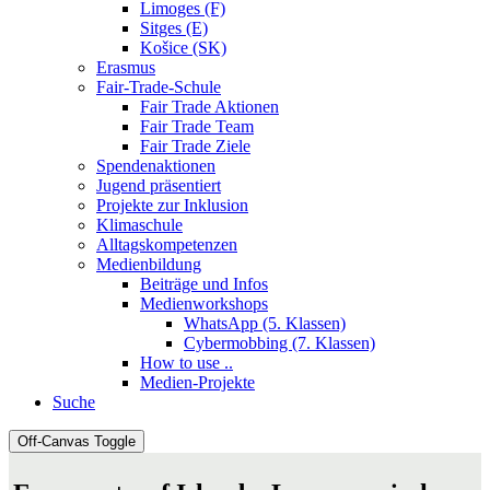
Limoges (F)
Sitges (E)
Košice (SK)
Erasmus
Fair-Trade-Schule
Fair Trade Aktionen
Fair Trade Team
Fair Trade Ziele
Spendenaktionen
Jugend präsentiert
Projekte zur Inklusion
Klimaschule
Alltagskompetenzen
Medienbildung
Beiträge und Infos
Medienworkshops
WhatsApp (5. Klassen)
Cybermobbing (7. Klassen)
How to use ..
Medien-Projekte
Suche
Off-Canvas Toggle