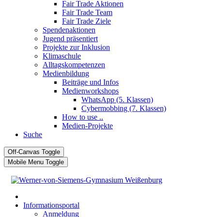
Fair Trade Aktionen
Fair Trade Team
Fair Trade Ziele
Spendenaktionen
Jugend präsentiert
Projekte zur Inklusion
Klimaschule
Alltagskompetenzen
Medienbildung
Beiträge und Infos
Medienworkshops
WhatsApp (5. Klassen)
Cybermobbing (7. Klassen)
How to use ..
Medien-Projekte
Suche
Off-Canvas Toggle
Mobile Menu Toggle
Informationsportal
Anmeldung