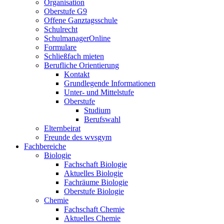
Organisation
Oberstufe G9
Offene Ganztagsschule
Schulrecht
SchulmanagerOnline
Formulare
Schließfach mieten
Berufliche Orientierung
Kontakt
Grundlegende Informationen
Unter- und Mittelstufe
Oberstufe
Studium
Berufswahl
Elternbeirat
Freunde des wvsgym
Fachbereiche
Biologie
Fachschaft Biologie
Aktuelles Biologie
Fachräume Biologie
Oberstufe Biologie
Chemie
Fachschaft Chemie
Aktuelles Chemie