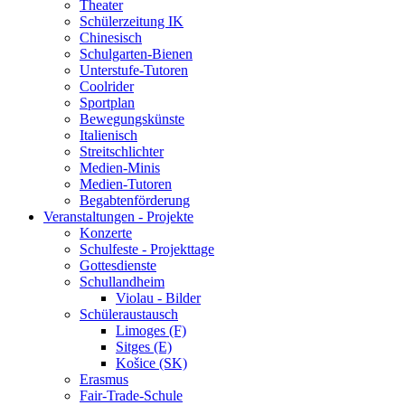
Theater
Schülerzeitung IK
Chinesisch
Schulgarten-Bienen
Unterstufe-Tutoren
Coolrider
Sportplan
Bewegungskünste
Italienisch
Streitschlichter
Medien-Minis
Medien-Tutoren
Begabtenförderung
Veranstaltungen - Projekte
Konzerte
Schulfeste - Projekttage
Gottesdienste
Schullandheim
Violau - Bilder
Schüleraustausch
Limoges (F)
Sitges (E)
Košice (SK)
Erasmus
Fair-Trade-Schule