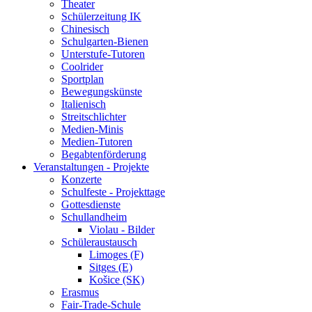
Theater
Schülerzeitung IK
Chinesisch
Schulgarten-Bienen
Unterstufe-Tutoren
Coolrider
Sportplan
Bewegungskünste
Italienisch
Streitschlichter
Medien-Minis
Medien-Tutoren
Begabtenförderung
Veranstaltungen - Projekte
Konzerte
Schulfeste - Projekttage
Gottesdienste
Schullandheim
Violau - Bilder
Schüleraustausch
Limoges (F)
Sitges (E)
Košice (SK)
Erasmus
Fair-Trade-Schule