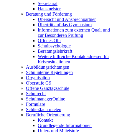
Sekretariat
Hausmeister
Beratung und Förderung
Übersicht und Ansprechpartner
Übertritt auf das Gymnasium
Informationen zum externen Quali und
zur Besonderen Prüfung
Offenes Ohr
Schulpsychologie
Beratungslehrkraft
Weitere hilfreiche Kontaktadressen für
Krisensituationen
Ausbildungsrichtungen
Schulinterne Regelungen
Organisation
Oberstufe G9
Offene Ganztagsschule
Schulrecht
SchulmanagerOnline
Formulare
Schließfach mieten
Berufliche Orientierung
Kontakt
Grundlegende Informationen
Unter- und Mittelstufe