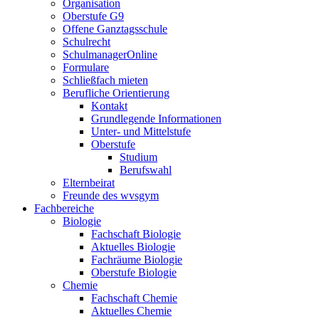
Organisation
Oberstufe G9
Offene Ganztagsschule
Schulrecht
SchulmanagerOnline
Formulare
Schließfach mieten
Berufliche Orientierung
Kontakt
Grundlegende Informationen
Unter- und Mittelstufe
Oberstufe
Studium
Berufswahl
Elternbeirat
Freunde des wvsgym
Fachbereiche
Biologie
Fachschaft Biologie
Aktuelles Biologie
Fachräume Biologie
Oberstufe Biologie
Chemie
Fachschaft Chemie
Aktuelles Chemie