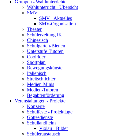
Gruppen - Wahlunterrichte
Wahlunterricht - Übersicht
SMV
SMV - Aktuelles
SMV-Organisation
Theater
Schülerzeitung IK
Chinesisch
Schulgarten-Bienen
Unterstufe-Tutoren
Coolrider
Sportplan
Bewegungskünste
Italienisch
Streitschlichter
Medien-Minis
Medien-Tutoren
Begabtenförderung
Veranstaltungen - Projekte
Konzerte
Schulfeste - Projekttage
Gottesdienste
Schullandheim
Violau - Bilder
Schüleraustausch