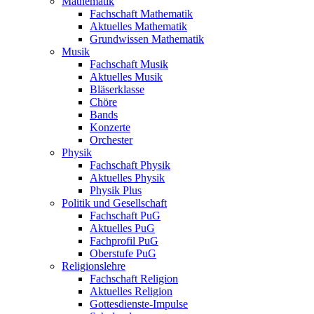
Mathematik
Fachschaft Mathematik
Aktuelles Mathematik
Grundwissen Mathematik
Musik
Fachschaft Musik
Aktuelles Musik
Bläserklasse
Chöre
Bands
Konzerte
Orchester
Physik
Fachschaft Physik
Aktuelles Physik
Physik Plus
Politik und Gesellschaft
Fachschaft PuG
Aktuelles PuG
Fachprofil PuG
Oberstufe PuG
Religionslehre
Fachschaft Religion
Aktuelles Religion
Gottesdienste-Impulse