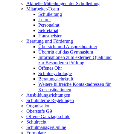
Aktuelle Mitteilungen der Schulleitung
Mitarbeiter-Team
Schulleitung
Lehrer
Personalrat
Sekretariat
Hausmeister
Beratung und Förderung
Übersicht und Ansprechpartner
Übertritt auf das Gymnasium
Informationen zum externen Quali und
zur Besonderen Prüfung
Offenes Ohr
Schulpsychologie
Beratungslehrkraft
Weitere hilfreiche Kontaktadressen für
Krisensituationen
Ausbildungsrichtungen
Schulinterne Regelungen
Organisation
Oberstufe G9
Offene Ganztagsschule
Schulrecht
SchulmanagerOnline
Formulare