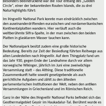
Besonders beeindruckend war die Tour entlang des „Golden
Circle“, einer der bekanntesten Routen Islands, die zu drei
Naturhighlights führt:
Im Þingvellir National Park konnte man eindrücklich zwischen
den auseinanderdriftenden eurasischen und nordamerikanischen
Kontinentalplatten wandern. Hier verläuft auch die
weltberühmte Silfra-Spalte, in der man zwischen den beiden
Platten in glasklarem Wasser tauchen kann.
Der Nationalpark besitzt zudem eine große historische
Bedeutung. Bereits zur Zeit der Besiedlung führten Reitwege aus
allen Landesteilen nach Þingvellir. Auf dem Thingplatz fand um
das Jahr 930, gegen Ende der Landnahme durch vor allem
norwegische Wikinger, jährlich im Juni eine zweiwöchige
Versammlung statt – das Althing. Diese traditionelle
Zusammenkunft hatte sowohl gesetzgebende als auch
gerichtliche Aufgaben und zählt zu den ältesten
parlamentarischen Institutionen der Welt, neben den antiken
Versammlungen in Griechenland und im Römischen Reich.
Ganz in der Nähe des Þingvellir National Parks befindet sich d
as
Geothermalgebiet Geysir im Haukadalur-Tal. Berühmt wurde es