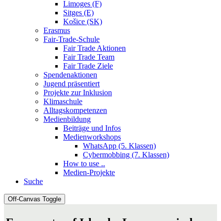
Limoges (F)
Sitges (E)
Košice (SK)
Erasmus
Fair-Trade-Schule
Fair Trade Aktionen
Fair Trade Team
Fair Trade Ziele
Spendenaktionen
Jugend präsentiert
Projekte zur Inklusion
Klimaschule
Alltagskompetenzen
Medienbildung
Beiträge und Infos
Medienworkshops
WhatsApp (5. Klassen)
Cybermobbing (7. Klassen)
How to use ..
Medien-Projekte
Suche
Off-Canvas Toggle