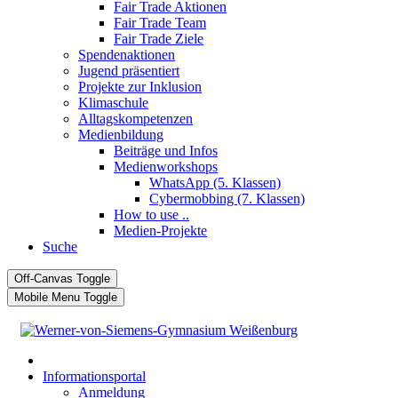
Fair Trade Aktionen
Fair Trade Team
Fair Trade Ziele
Spendenaktionen
Jugend präsentiert
Projekte zur Inklusion
Klimaschule
Alltagskompetenzen
Medienbildung
Beiträge und Infos
Medienworkshops
WhatsApp (5. Klassen)
Cybermobbing (7. Klassen)
How to use ..
Medien-Projekte
Suche
Off-Canvas Toggle
Mobile Menu Toggle
Informationsportal
Anmeldung