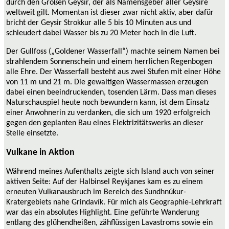
durch den Großen Geysir, der als Namensgeber aller Geysire
weltweit gilt. Momentan ist dieser zwar nicht aktiv, aber dafür
bricht der Geysir Strokkur alle 5 bis 10 Minuten aus und
schleudert dabei Wasser bis zu 20 Meter hoch in die Luft.
Der Gullfoss („Goldener Wasserfall“) machte seinem Namen bei
strahlendem Sonnenschein und einem herrlichen Regenbogen
alle Ehre. Der Wasserfall besteht aus zwei Stufen mit einer Höhe
von 11 m und 21 m. Die gewaltigen Wassermassen erzeugen
dabei einen beeindruckenden, tosenden Lärm. Dass man dieses
Naturschauspiel heute noch bewundern kann, ist dem Einsatz
einer Anwohnerin zu verdanken, die sich um 1920 erfolgreich
gegen den geplanten Bau eines Elektrizitätswerks an dieser
Stelle einsetzte.
Vulkane in Aktion
Während meines Aufenthalts zeigte sich Island auch von seiner
aktiven Seite: Auf der Halbinsel Reykjanes kam es zu einem
erneuten Vulkanausbruch im Bereich des Sundhnúkur-
Kratergebiets nahe Grindavík. Für mich als Geographie-Lehrkraft
war das ein absolutes Highlight. Eine geführte Wanderung
entlang des glühendheißen, zähflüssigen Lavastroms sowie ein