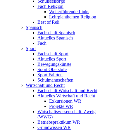
Schulseelsorge
Fach Religion
Weiterführende Links
Lehrplanthemen Religion
Best of Reli
Spanisch
Fachschaft Spanisch
Aktuelles Spanisch
Fach
Sport
Fachschaft Sport
Aktuelles Sport
Bewegungskünste
Sport Oberstufe
Sport Fahrten
Schulmannschaften
Wirtschaft und Recht
Fachschaft Wirtschaft und Recht
Aktuelles Wirtschaft und Recht
Exkursionen WR
Projekte WR
Wirtschaftswissenschaft. Zweig
(WWG)
Betriebspraktikum WR
Grundwissen WR