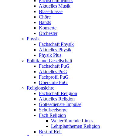
Fachschaft Musik
Aktuelles Musik
Bläserklasse
Chöre
Bands
Konzerte
Orchester
Physik
Fachschaft Physik
Aktuelles Physik
Physik Plus
Politik und Gesellschaft
Fachschaft PuG
Aktuelles PuG
Fachprofil PuG
Oberstufe PuG
Religionslehre
Fachschaft Religion
Aktuelles Religion
Gottesdienste-Impulse
Schulseelsorge
Fach Religion
Weiterführende Links
Lehrplanthemen Religion
Best of Reli