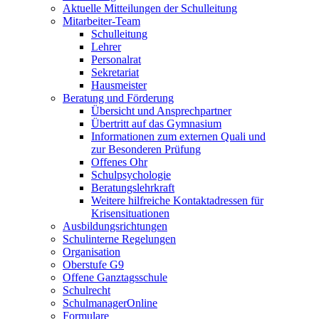
Aktuelle Mitteilungen der Schulleitung
Mitarbeiter-Team
Schulleitung
Lehrer
Personalrat
Sekretariat
Hausmeister
Beratung und Förderung
Übersicht und Ansprechpartner
Übertritt auf das Gymnasium
Informationen zum externen Quali und
zur Besonderen Prüfung
Offenes Ohr
Schulpsychologie
Beratungslehrkraft
Weitere hilfreiche Kontaktadressen für
Krisensituationen
Ausbildungsrichtungen
Schulinterne Regelungen
Organisation
Oberstufe G9
Offene Ganztagsschule
Schulrecht
SchulmanagerOnline
Formulare