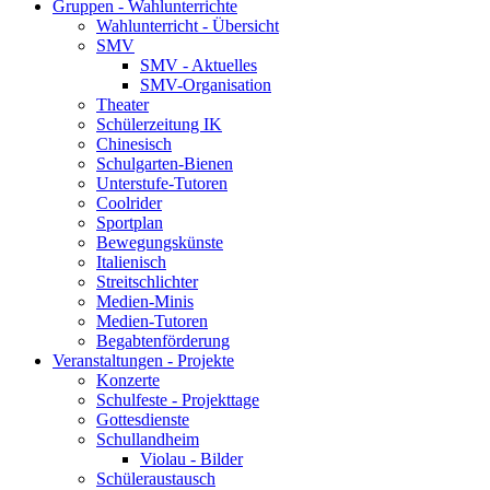
Gruppen - Wahlunterrichte
Wahlunterricht - Übersicht
SMV
SMV - Aktuelles
SMV-Organisation
Theater
Schülerzeitung IK
Chinesisch
Schulgarten-Bienen
Unterstufe-Tutoren
Coolrider
Sportplan
Bewegungskünste
Italienisch
Streitschlichter
Medien-Minis
Medien-Tutoren
Begabtenförderung
Veranstaltungen - Projekte
Konzerte
Schulfeste - Projekttage
Gottesdienste
Schullandheim
Violau - Bilder
Schüleraustausch