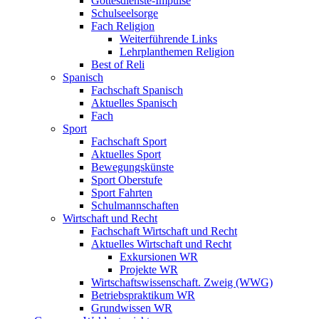
Gottesdienste-Impulse
Schulseelsorge
Fach Religion
Weiterführende Links
Lehrplanthemen Religion
Best of Reli
Spanisch
Fachschaft Spanisch
Aktuelles Spanisch
Fach
Sport
Fachschaft Sport
Aktuelles Sport
Bewegungskünste
Sport Oberstufe
Sport Fahrten
Schulmannschaften
Wirtschaft und Recht
Fachschaft Wirtschaft und Recht
Aktuelles Wirtschaft und Recht
Exkursionen WR
Projekte WR
Wirtschaftswissenschaft. Zweig (WWG)
Betriebspraktikum WR
Grundwissen WR