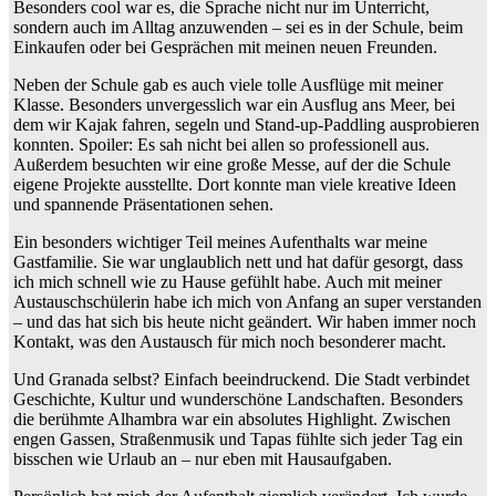
Besonders cool war es, die Sprache nicht nur im Unterricht,
sondern auch im Alltag anzuwenden – sei es in der Schule, beim
Einkaufen oder bei Gesprächen mit meinen neuen Freunden.
Neben der Schule gab es auch viele tolle Ausflüge mit meiner
Klasse. Besonders unvergesslich war ein Ausflug ans Meer, bei
dem wir Kajak fahren, segeln und Stand-up-Paddling ausprobieren
konnten. Spoiler: Es sah nicht bei allen so professionell aus.
Außerdem besuchten wir eine große Messe, auf der die Schule
eigene Projekte ausstellte. Dort konnte man viele kreative Ideen
und spannende Präsentationen sehen.
Ein besonders wichtiger Teil meines Aufenthalts war meine
Gastfamilie. Sie war unglaublich nett und hat dafür gesorgt, dass
ich mich schnell wie zu Hause gefühlt habe. Auch mit meiner
Austauschschülerin habe ich mich von Anfang an super verstanden
– und das hat sich bis heute nicht geändert. Wir haben immer noch
Kontakt, was den Austausch für mich noch besonderer macht.
Und Granada selbst? Einfach beeindruckend. Die Stadt verbindet
Geschichte, Kultur und wunderschöne Landschaften. Besonders
die berühmte
Alhambra
war ein absolutes Highlight. Zwischen
engen Gassen, Straßenmusik und Tapas fühlte sich jeder Tag ein
bisschen wie Urlaub an – nur eben mit Hausaufgaben.