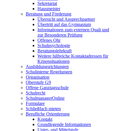
Sekretariat
Hausmeister
Beratung und Förderung
Übersicht und Ansprechpartner
Übertritt auf das Gymnasium
Informationen zum externen Quali und
zur Besonderen Prüfung
Offenes Ohr
Schulpsychologie
Beratungslehrkraft
Weitere hilfreiche Kontaktadressen für
Krisensituationen
Ausbildungsrichtungen
Schulinterne Regelungen
Organisation
Oberstufe G9
Offene Ganztagsschule
Schulrecht
SchulmanagerOnline
Formulare
Schließfach mieten
Berufliche Orientierung
Kontakt
Grundlegende Informationen
Unter- und Mittelstufe