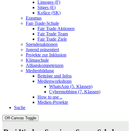
Limoges (F)
Sitges (E)
Košice (SK)
Erasmus
Fair-Trade-Schule
Fair Trade Aktionen
Fair Trade Team
Fair Trade Ziele
Spendenaktionen
Jugend präsentiert
Projekte zur Inklusion
Klimaschule
Alltagskompetenzen
Medienbildung
Beiträge und Infos
Medienworkshops
WhatsApp (5. Klassen)
Cybermobbing (7. Klassen)
How to use ..
Medien-Projekte
Suche
Off-Canvas Toggle