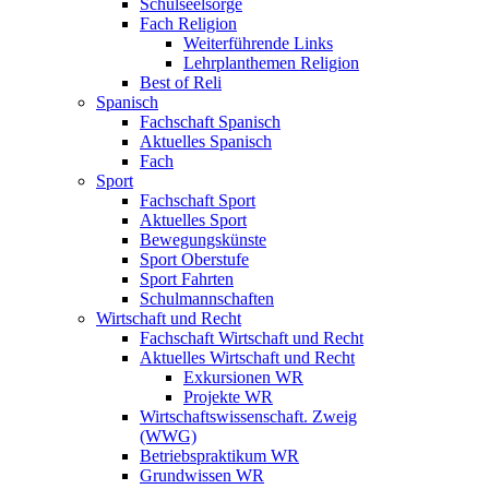
Schulseelsorge
Fach Religion
Weiterführende Links
Lehrplanthemen Religion
Best of Reli
Spanisch
Fachschaft Spanisch
Aktuelles Spanisch
Fach
Sport
Fachschaft Sport
Aktuelles Sport
Bewegungskünste
Sport Oberstufe
Sport Fahrten
Schulmannschaften
Wirtschaft und Recht
Fachschaft Wirtschaft und Recht
Aktuelles Wirtschaft und Recht
Exkursionen WR
Projekte WR
Wirtschaftswissenschaft. Zweig
(WWG)
Betriebspraktikum WR
Grundwissen WR