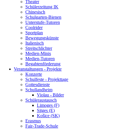
Theater
Schülerzeitung IK
Chinesisch
Schulgarten-Bienen
Unterstufe-Tutoren
Coolrider
Sportplan
Bewegungskünste
Italienisch
Streitschlichter
Medien-Minis
Medien-Tutoren
Begabtenförderung
Veranstaltungen - Projekte
Konzerte
Schulfeste - Projekttage
Gottesdienste
Schullandheim
Violau - Bilder
Schüleraustausch
Limoges (F)
Sitges (E)
Košice (SK)
Erasmus
Fair-Trade-Schule