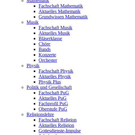
Mathematik
Fachschaft Mathematik
Aktuelles Mathematik
Grundwissen Mathematik
Musik
Fachschaft Musik
Aktuelles Musik
Bläserklasse
Chöre
Bands
Konzerte
Orchester
Physik
Fachschaft Physik
Aktuelles Physik
Physik Plus
Politik und Gesellschaft
Fachschaft PuG
Aktuelles PuG
Fachprofil PuG
Oberstufe PuG
Religionslehre
Fachschaft Religion
Aktuelles Religion
Gottesdienste-Impulse