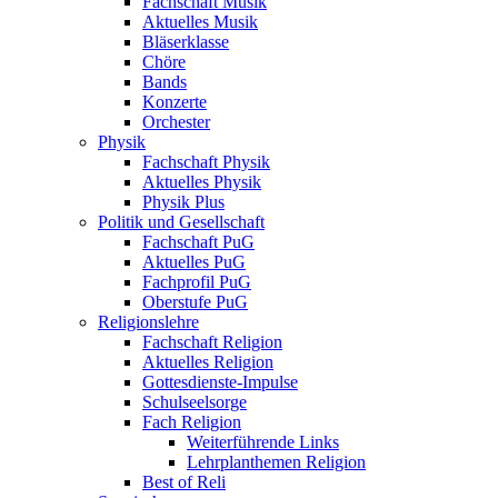
Fachschaft Musik
Aktuelles Musik
Bläserklasse
Chöre
Bands
Konzerte
Orchester
Physik
Fachschaft Physik
Aktuelles Physik
Physik Plus
Politik und Gesellschaft
Fachschaft PuG
Aktuelles PuG
Fachprofil PuG
Oberstufe PuG
Religionslehre
Fachschaft Religion
Aktuelles Religion
Gottesdienste-Impulse
Schulseelsorge
Fach Religion
Weiterführende Links
Lehrplanthemen Religion
Best of Reli