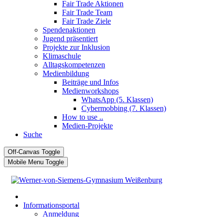
Fair Trade Aktionen
Fair Trade Team
Fair Trade Ziele
Spendenaktionen
Jugend präsentiert
Projekte zur Inklusion
Klimaschule
Alltagskompetenzen
Medienbildung
Beiträge und Infos
Medienworkshops
WhatsApp (5. Klassen)
Cybermobbing (7. Klassen)
How to use ..
Medien-Projekte
Suche
Off-Canvas Toggle
Mobile Menu Toggle
Informationsportal
Anmeldung