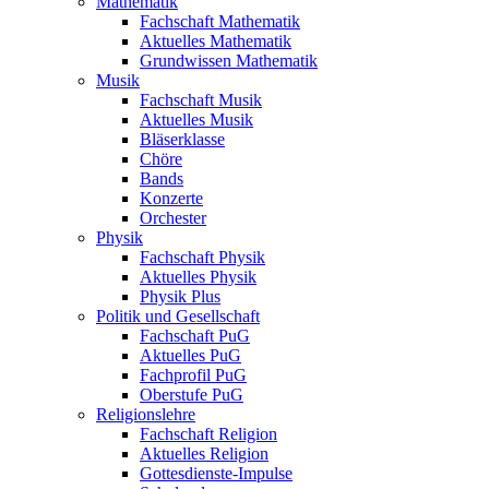
Mathematik
Fachschaft Mathematik
Aktuelles Mathematik
Grundwissen Mathematik
Musik
Fachschaft Musik
Aktuelles Musik
Bläserklasse
Chöre
Bands
Konzerte
Orchester
Physik
Fachschaft Physik
Aktuelles Physik
Physik Plus
Politik und Gesellschaft
Fachschaft PuG
Aktuelles PuG
Fachprofil PuG
Oberstufe PuG
Religionslehre
Fachschaft Religion
Aktuelles Religion
Gottesdienste-Impulse