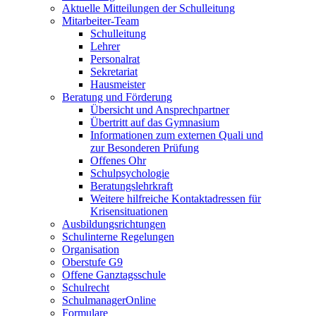
Aktuelle Mitteilungen der Schulleitung
Mitarbeiter-Team
Schulleitung
Lehrer
Personalrat
Sekretariat
Hausmeister
Beratung und Förderung
Übersicht und Ansprechpartner
Übertritt auf das Gymnasium
Informationen zum externen Quali und
zur Besonderen Prüfung
Offenes Ohr
Schulpsychologie
Beratungslehrkraft
Weitere hilfreiche Kontaktadressen für
Krisensituationen
Ausbildungsrichtungen
Schulinterne Regelungen
Organisation
Oberstufe G9
Offene Ganztagsschule
Schulrecht
SchulmanagerOnline
Formulare