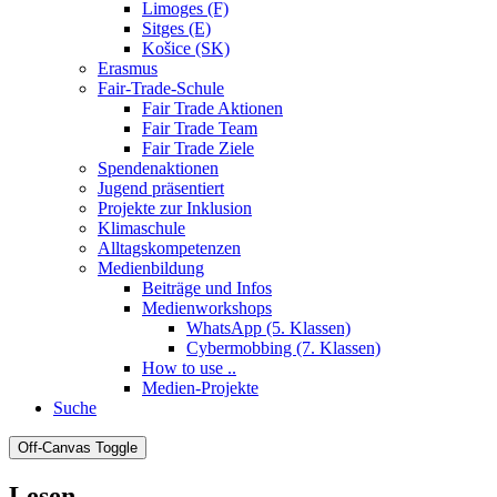
Limoges (F)
Sitges (E)
Košice (SK)
Erasmus
Fair-Trade-Schule
Fair Trade Aktionen
Fair Trade Team
Fair Trade Ziele
Spendenaktionen
Jugend präsentiert
Projekte zur Inklusion
Klimaschule
Alltagskompetenzen
Medienbildung
Beiträge und Infos
Medienworkshops
WhatsApp (5. Klassen)
Cybermobbing (7. Klassen)
How to use ..
Medien-Projekte
Suche
Off-Canvas Toggle
Lesen