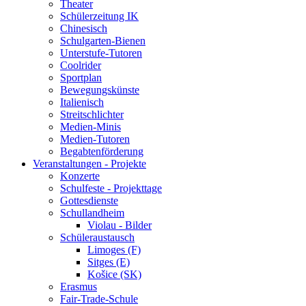
Theater
Schülerzeitung IK
Chinesisch
Schulgarten-Bienen
Unterstufe-Tutoren
Coolrider
Sportplan
Bewegungskünste
Italienisch
Streitschlichter
Medien-Minis
Medien-Tutoren
Begabtenförderung
Veranstaltungen - Projekte
Konzerte
Schulfeste - Projekttage
Gottesdienste
Schullandheim
Violau - Bilder
Schüleraustausch
Limoges (F)
Sitges (E)
Košice (SK)
Erasmus
Fair-Trade-Schule