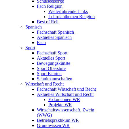
Schulseelsorge
Fach Religion
Weiterführende Links
Lehrplanthemen Religion
Best of Reli
Spanisch
Fachschaft Spanisch
Aktuelles Spanisch
Fach
Sport
Fachschaft Sport
Aktuelles Sport
Bewegungskünste
Sport Oberstufe
Sport Fahrten
Schulmannschaften
Wirtschaft und Recht
Fachschaft Wirtschaft und Recht
Aktuelles Wirtschaft und Recht
Exkursionen WR
Projekte WR
Wirtschaftswissenschaft. Zweig
(WWG)
Betriebspraktikum WR
Grundwissen WR