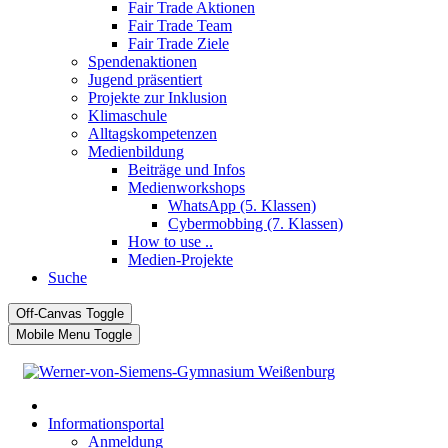
Fair Trade Aktionen
Fair Trade Team
Fair Trade Ziele
Spendenaktionen
Jugend präsentiert
Projekte zur Inklusion
Klimaschule
Alltagskompetenzen
Medienbildung
Beiträge und Infos
Medienworkshops
WhatsApp (5. Klassen)
Cybermobbing (7. Klassen)
How to use ..
Medien-Projekte
Suche
Off-Canvas Toggle
Mobile Menu Toggle
Informationsportal
Anmeldung