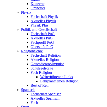
Konzerte
Orchester
Physik
Fachschaft Physik
Aktuelles Physik
Physik Plus
Politik und Gesellschaft
Fachschaft PuG
Aktuelles PuG
Fachprofil PuG
Oberstufe PuG
Religionslehre
Fachschaft Religion
Aktuelles Religion
Gottesdienste-Impulse
Schulseelsorge
Fach Religion
Weiterführende Links
Lehrplanthemen Religion
Best of Reli
Spanisch
Fachschaft Spanisch
Aktuelles Spanisch
Fach
Sport