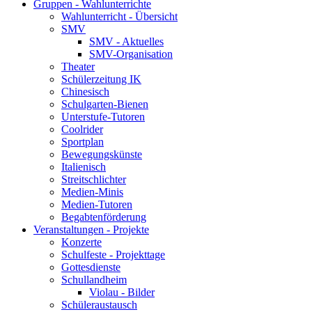
Gruppen - Wahlunterrichte
Wahlunterricht - Übersicht
SMV
SMV - Aktuelles
SMV-Organisation
Theater
Schülerzeitung IK
Chinesisch
Schulgarten-Bienen
Unterstufe-Tutoren
Coolrider
Sportplan
Bewegungskünste
Italienisch
Streitschlichter
Medien-Minis
Medien-Tutoren
Begabtenförderung
Veranstaltungen - Projekte
Konzerte
Schulfeste - Projekttage
Gottesdienste
Schullandheim
Violau - Bilder
Schüleraustausch