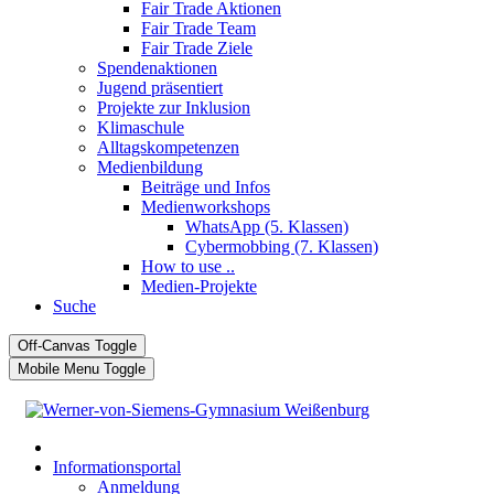
Fair Trade Aktionen
Fair Trade Team
Fair Trade Ziele
Spendenaktionen
Jugend präsentiert
Projekte zur Inklusion
Klimaschule
Alltagskompetenzen
Medienbildung
Beiträge und Infos
Medienworkshops
WhatsApp (5. Klassen)
Cybermobbing (7. Klassen)
How to use ..
Medien-Projekte
Suche
Off-Canvas Toggle
Mobile Menu Toggle
Informationsportal
Anmeldung