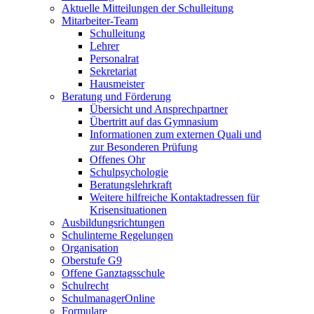
Aktuelle Mitteilungen der Schulleitung
Mitarbeiter-Team
Schulleitung
Lehrer
Personalrat
Sekretariat
Hausmeister
Beratung und Förderung
Übersicht und Ansprechpartner
Übertritt auf das Gymnasium
Informationen zum externen Quali und
zur Besonderen Prüfung
Offenes Ohr
Schulpsychologie
Beratungslehrkraft
Weitere hilfreiche Kontaktadressen für
Krisensituationen
Ausbildungsrichtungen
Schulinterne Regelungen
Organisation
Oberstufe G9
Offene Ganztagsschule
Schulrecht
SchulmanagerOnline
Formulare