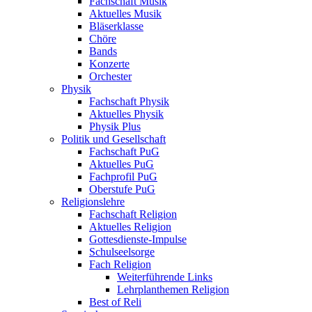
Fachschaft Musik
Aktuelles Musik
Bläserklasse
Chöre
Bands
Konzerte
Orchester
Physik
Fachschaft Physik
Aktuelles Physik
Physik Plus
Politik und Gesellschaft
Fachschaft PuG
Aktuelles PuG
Fachprofil PuG
Oberstufe PuG
Religionslehre
Fachschaft Religion
Aktuelles Religion
Gottesdienste-Impulse
Schulseelsorge
Fach Religion
Weiterführende Links
Lehrplanthemen Religion
Best of Reli