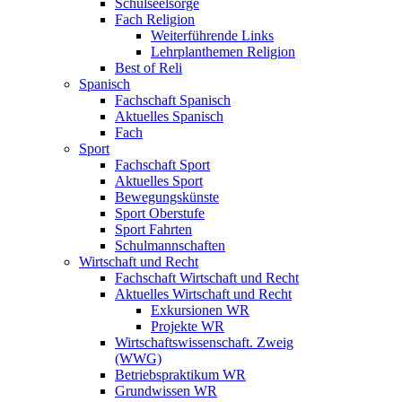
Schulseelsorge
Fach Religion
Weiterführende Links
Lehrplanthemen Religion
Best of Reli
Spanisch
Fachschaft Spanisch
Aktuelles Spanisch
Fach
Sport
Fachschaft Sport
Aktuelles Sport
Bewegungskünste
Sport Oberstufe
Sport Fahrten
Schulmannschaften
Wirtschaft und Recht
Fachschaft Wirtschaft und Recht
Aktuelles Wirtschaft und Recht
Exkursionen WR
Projekte WR
Wirtschaftswissenschaft. Zweig
(WWG)
Betriebspraktikum WR
Grundwissen WR