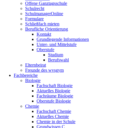
Offene Ganztagsschule
Schulrecht
SchulmanagerOnline
Formulare
Schließfach mieten
Berufliche Orientierung
Kontakt
Grundlegende Informationen
Unter- und Mittelstufe
Oberstufe
Studium
Berufswahl
Elternbeirat
Freunde des wvsgym
Fachbereiche
Biologie
Fachschaft Biologie
Aktuelles Biologie
Fachräume Biologie
Oberstufe Biologie
Chemie
Fachschaft Chemie
Aktuelles Chemie
Chemie in der Schule
Grundwissen C