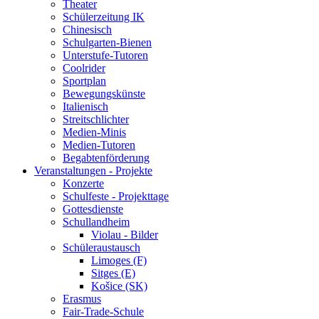
Theater
Schülerzeitung IK
Chinesisch
Schulgarten-Bienen
Unterstufe-Tutoren
Coolrider
Sportplan
Bewegungskünste
Italienisch
Streitschlichter
Medien-Minis
Medien-Tutoren
Begabtenförderung
Veranstaltungen - Projekte
Konzerte
Schulfeste - Projekttage
Gottesdienste
Schullandheim
Violau - Bilder
Schüleraustausch
Limoges (F)
Sitges (E)
Košice (SK)
Erasmus
Fair-Trade-Schule