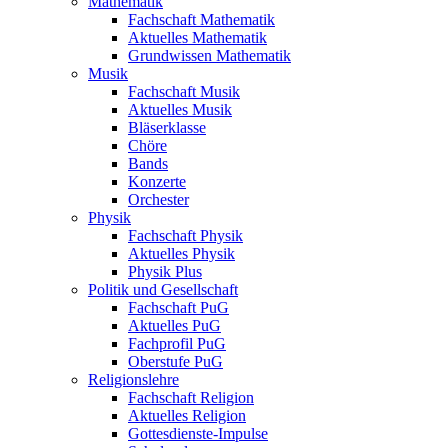
Mathematik
Fachschaft Mathematik
Aktuelles Mathematik
Grundwissen Mathematik
Musik
Fachschaft Musik
Aktuelles Musik
Bläserklasse
Chöre
Bands
Konzerte
Orchester
Physik
Fachschaft Physik
Aktuelles Physik
Physik Plus
Politik und Gesellschaft
Fachschaft PuG
Aktuelles PuG
Fachprofil PuG
Oberstufe PuG
Religionslehre
Fachschaft Religion
Aktuelles Religion
Gottesdienste-Impulse