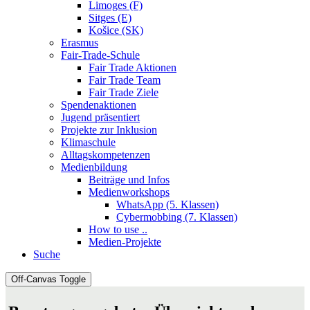
Limoges (F)
Sitges (E)
Košice (SK)
Erasmus
Fair-Trade-Schule
Fair Trade Aktionen
Fair Trade Team
Fair Trade Ziele
Spendenaktionen
Jugend präsentiert
Projekte zur Inklusion
Klimaschule
Alltagskompetenzen
Medienbildung
Beiträge und Infos
Medienworkshops
WhatsApp (5. Klassen)
Cybermobbing (7. Klassen)
How to use ..
Medien-Projekte
Suche
Off-Canvas Toggle