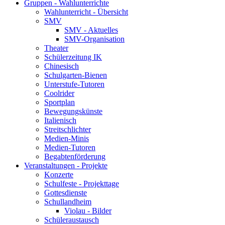
Gruppen - Wahlunterrichte
Wahlunterricht - Übersicht
SMV
SMV - Aktuelles
SMV-Organisation
Theater
Schülerzeitung IK
Chinesisch
Schulgarten-Bienen
Unterstufe-Tutoren
Coolrider
Sportplan
Bewegungskünste
Italienisch
Streitschlichter
Medien-Minis
Medien-Tutoren
Begabtenförderung
Veranstaltungen - Projekte
Konzerte
Schulfeste - Projekttage
Gottesdienste
Schullandheim
Violau - Bilder
Schüleraustausch