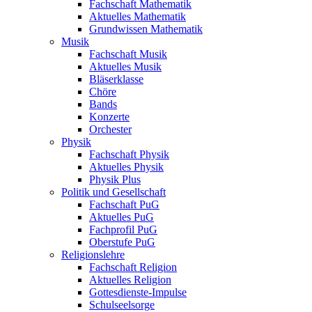
Fachschaft Mathematik
Aktuelles Mathematik
Grundwissen Mathematik
Musik
Fachschaft Musik
Aktuelles Musik
Bläserklasse
Chöre
Bands
Konzerte
Orchester
Physik
Fachschaft Physik
Aktuelles Physik
Physik Plus
Politik und Gesellschaft
Fachschaft PuG
Aktuelles PuG
Fachprofil PuG
Oberstufe PuG
Religionslehre
Fachschaft Religion
Aktuelles Religion
Gottesdienste-Impulse
Schulseelsorge