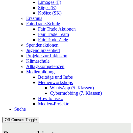
Limoges (F)
Sitges (E)
Košice (SK)
Erasmus
Fair-Trade-Schule
Fair Trade Aktionen
Fair Trade Team
Fair Trade Ziele
Spendenaktionen
Jugend präsentiert
Projekte zur Inklusion
Klimaschule
Alltagskompetenzen
Medienbildung
Beiträge und Infos
Medienworkshops
WhatsApp (5. Klassen)
Cybermobbing (7. Klassen)
How to use ..
Medien-Projekte
Suche
Off-Canvas Toggle