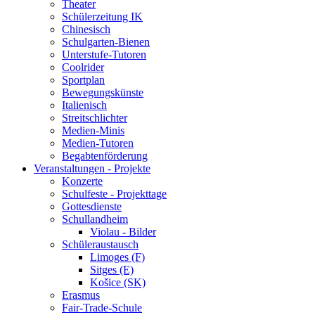
Theater
Schülerzeitung IK
Chinesisch
Schulgarten-Bienen
Unterstufe-Tutoren
Coolrider
Sportplan
Bewegungskünste
Italienisch
Streitschlichter
Medien-Minis
Medien-Tutoren
Begabtenförderung
Veranstaltungen - Projekte
Konzerte
Schulfeste - Projekttage
Gottesdienste
Schullandheim
Violau - Bilder
Schüleraustausch
Limoges (F)
Sitges (E)
Košice (SK)
Erasmus
Fair-Trade-Schule