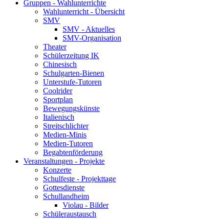
Gruppen - Wahlunterrichte
Wahlunterricht - Übersicht
SMV
SMV - Aktuelles
SMV-Organisation
Theater
Schülerzeitung IK
Chinesisch
Schulgarten-Bienen
Unterstufe-Tutoren
Coolrider
Sportplan
Bewegungskünste
Italienisch
Streitschlichter
Medien-Minis
Medien-Tutoren
Begabtenförderung
Veranstaltungen - Projekte
Konzerte
Schulfeste - Projekttage
Gottesdienste
Schullandheim
Violau - Bilder
Schüleraustausch