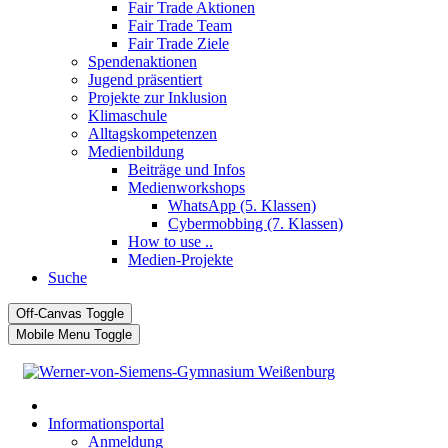
Fair Trade Aktionen
Fair Trade Team
Fair Trade Ziele
Spendenaktionen
Jugend präsentiert
Projekte zur Inklusion
Klimaschule
Alltagskompetenzen
Medienbildung
Beiträge und Infos
Medienworkshops
WhatsApp (5. Klassen)
Cybermobbing (7. Klassen)
How to use ..
Medien-Projekte
Suche
Off-Canvas Toggle
Mobile Menu Toggle
Informationsportal
Anmeldung