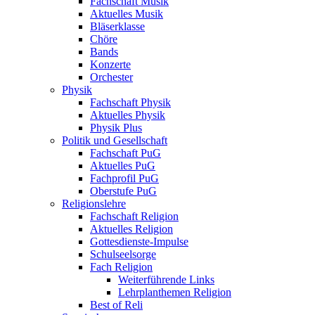
Fachschaft Musik
Aktuelles Musik
Bläserklasse
Chöre
Bands
Konzerte
Orchester
Physik
Fachschaft Physik
Aktuelles Physik
Physik Plus
Politik und Gesellschaft
Fachschaft PuG
Aktuelles PuG
Fachprofil PuG
Oberstufe PuG
Religionslehre
Fachschaft Religion
Aktuelles Religion
Gottesdienste-Impulse
Schulseelsorge
Fach Religion
Weiterführende Links
Lehrplanthemen Religion
Best of Reli