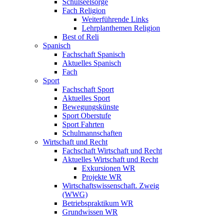
Schulseelsorge
Fach Religion
Weiterführende Links
Lehrplanthemen Religion
Best of Reli
Spanisch
Fachschaft Spanisch
Aktuelles Spanisch
Fach
Sport
Fachschaft Sport
Aktuelles Sport
Bewegungskünste
Sport Oberstufe
Sport Fahrten
Schulmannschaften
Wirtschaft und Recht
Fachschaft Wirtschaft und Recht
Aktuelles Wirtschaft und Recht
Exkursionen WR
Projekte WR
Wirtschaftswissenschaft. Zweig
(WWG)
Betriebspraktikum WR
Grundwissen WR