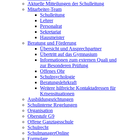
Aktuelle Mitteilungen der Schulleitung
Mitarbeiter-Team
Schulleitung
Lehrer
Personalrat
Sekretariat
Hausmeister
Beratung und Förderung
Übersicht und Ansprechpartner
Übertritt auf das Gymnasium
Informationen zum externen Quali und
zur Besonderen Prüfung
Offenes Ohr
Schulpsychologie
Beratungslehrkraft
Weitere hilfreiche Kontaktadressen für
Krisensituationen
Ausbildungsrichtungen
Schulinterne Regelungen
Organisation
Oberstufe G9
Offene Ganztagsschule
Schulrecht
SchulmanagerOnline
Formulare