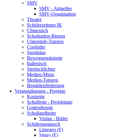
SMV
SMV - Aktuelles
SMV-Organisation
Theater
Schülerzeitung IK
Chinesisch
Schulgarten-Bienen
Unterstufe-Tutoren
Coolrider
Sportplan
Bewegungskünste
Italienisch
Streitschlichter
Medien-Minis
Medien-Tutoren
Begabtenförderung
Veranstaltungen - Projekte
Konzerte
Schulfeste - Projekttage
Gottesdienste
Schullandheim
Violau - Bilder
Schüleraustausch
Limoges (F)
Sitges (E)