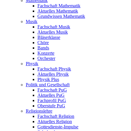
Mathematik
Fachschaft Mathematik
Aktuelles Mathematik
Grundwissen Mathematik
Musik
Fachschaft Musik
Aktuelles Musik
Bläserklasse
Chöre
Bands
Konzerte
Orchester
Physik
Fachschaft Physik
Aktuelles Physik
Physik Plus
Politik und Gesellschaft
Fachschaft PuG
Aktuelles PuG
Fachprofil PuG
Oberstufe PuG
Religionslehre
Fachschaft Religion
Aktuelles Religion
Gottesdienste-Impulse