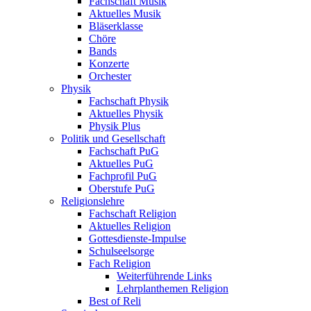
Fachschaft Musik
Aktuelles Musik
Bläserklasse
Chöre
Bands
Konzerte
Orchester
Physik
Fachschaft Physik
Aktuelles Physik
Physik Plus
Politik und Gesellschaft
Fachschaft PuG
Aktuelles PuG
Fachprofil PuG
Oberstufe PuG
Religionslehre
Fachschaft Religion
Aktuelles Religion
Gottesdienste-Impulse
Schulseelsorge
Fach Religion
Weiterführende Links
Lehrplanthemen Religion
Best of Reli