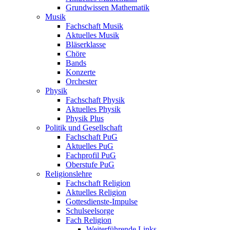
Grundwissen Mathematik
Musik
Fachschaft Musik
Aktuelles Musik
Bläserklasse
Chöre
Bands
Konzerte
Orchester
Physik
Fachschaft Physik
Aktuelles Physik
Physik Plus
Politik und Gesellschaft
Fachschaft PuG
Aktuelles PuG
Fachprofil PuG
Oberstufe PuG
Religionslehre
Fachschaft Religion
Aktuelles Religion
Gottesdienste-Impulse
Schulseelsorge
Fach Religion
Weiterführende Links