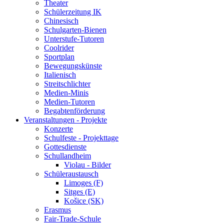
Theater
Schülerzeitung IK
Chinesisch
Schulgarten-Bienen
Unterstufe-Tutoren
Coolrider
Sportplan
Bewegungskünste
Italienisch
Streitschlichter
Medien-Minis
Medien-Tutoren
Begabtenförderung
Veranstaltungen - Projekte
Konzerte
Schulfeste - Projekttage
Gottesdienste
Schullandheim
Violau - Bilder
Schüleraustausch
Limoges (F)
Sitges (E)
Košice (SK)
Erasmus
Fair-Trade-Schule