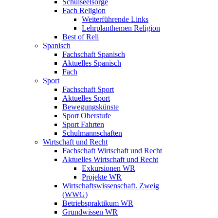
Schulseelsorge
Fach Religion
Weiterführende Links
Lehrplanthemen Religion
Best of Reli
Spanisch
Fachschaft Spanisch
Aktuelles Spanisch
Fach
Sport
Fachschaft Sport
Aktuelles Sport
Bewegungskünste
Sport Oberstufe
Sport Fahrten
Schulmannschaften
Wirtschaft und Recht
Fachschaft Wirtschaft und Recht
Aktuelles Wirtschaft und Recht
Exkursionen WR
Projekte WR
Wirtschaftswissenschaft. Zweig
(WWG)
Betriebspraktikum WR
Grundwissen WR