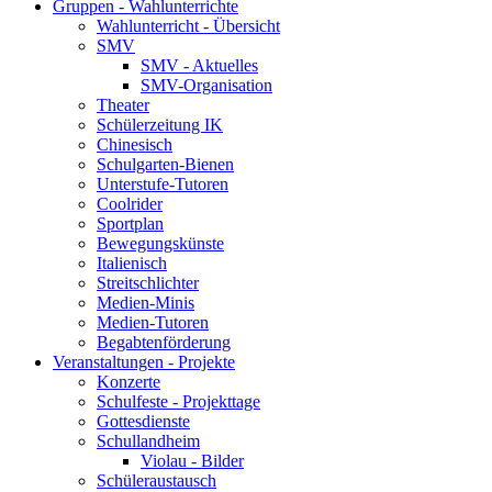
Gruppen - Wahlunterrichte
Wahlunterricht - Übersicht
SMV
SMV - Aktuelles
SMV-Organisation
Theater
Schülerzeitung IK
Chinesisch
Schulgarten-Bienen
Unterstufe-Tutoren
Coolrider
Sportplan
Bewegungskünste
Italienisch
Streitschlichter
Medien-Minis
Medien-Tutoren
Begabtenförderung
Veranstaltungen - Projekte
Konzerte
Schulfeste - Projekttage
Gottesdienste
Schullandheim
Violau - Bilder
Schüleraustausch