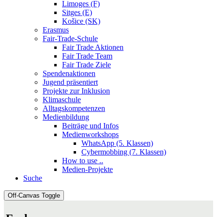
Limoges (F)
Sitges (E)
Košice (SK)
Erasmus
Fair-Trade-Schule
Fair Trade Aktionen
Fair Trade Team
Fair Trade Ziele
Spendenaktionen
Jugend präsentiert
Projekte zur Inklusion
Klimaschule
Alltagskompetenzen
Medienbildung
Beiträge und Infos
Medienworkshops
WhatsApp (5. Klassen)
Cybermobbing (7. Klassen)
How to use ..
Medien-Projekte
Suche
Off-Canvas Toggle