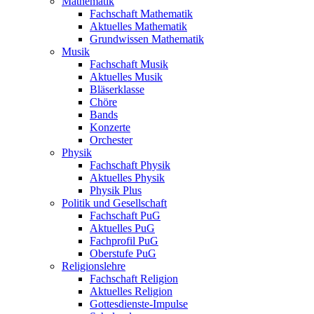
Mathematik
Fachschaft Mathematik
Aktuelles Mathematik
Grundwissen Mathematik
Musik
Fachschaft Musik
Aktuelles Musik
Bläserklasse
Chöre
Bands
Konzerte
Orchester
Physik
Fachschaft Physik
Aktuelles Physik
Physik Plus
Politik und Gesellschaft
Fachschaft PuG
Aktuelles PuG
Fachprofil PuG
Oberstufe PuG
Religionslehre
Fachschaft Religion
Aktuelles Religion
Gottesdienste-Impulse