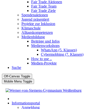
Fair Trade Aktionen
Fair Trade Team
Fair Trade Ziele
Spendenaktionen
Jugend präsentiert
Projekte zur Inklusion
Klimaschule
Alltagskompetenzen
Medienbildung
Beiträge und Infos
Medienworkshops
WhatsApp (5. Klassen)
Cybermobbing (7. Klassen)
How to use ..
Medien-Projekte
Suche
Off-Canvas Toggle
Mobile Menu Toggle
Informationsportal
Anmeldung