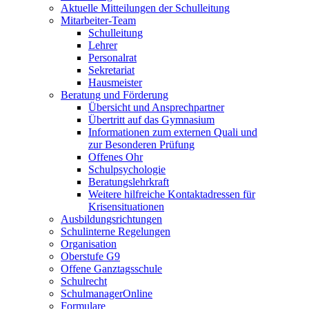
Aktuelle Mitteilungen der Schulleitung
Mitarbeiter-Team
Schulleitung
Lehrer
Personalrat
Sekretariat
Hausmeister
Beratung und Förderung
Übersicht und Ansprechpartner
Übertritt auf das Gymnasium
Informationen zum externen Quali und
zur Besonderen Prüfung
Offenes Ohr
Schulpsychologie
Beratungslehrkraft
Weitere hilfreiche Kontaktadressen für
Krisensituationen
Ausbildungsrichtungen
Schulinterne Regelungen
Organisation
Oberstufe G9
Offene Ganztagsschule
Schulrecht
SchulmanagerOnline
Formulare