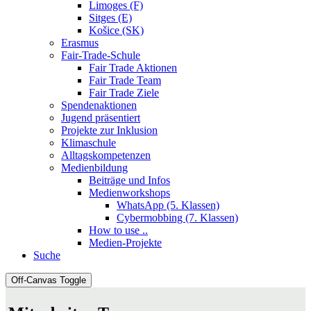
Limoges (F)
Sitges (E)
Košice (SK)
Erasmus
Fair-Trade-Schule
Fair Trade Aktionen
Fair Trade Team
Fair Trade Ziele
Spendenaktionen
Jugend präsentiert
Projekte zur Inklusion
Klimaschule
Alltagskompetenzen
Medienbildung
Beiträge und Infos
Medienworkshops
WhatsApp (5. Klassen)
Cybermobbing (7. Klassen)
How to use ..
Medien-Projekte
Suche
Off-Canvas Toggle