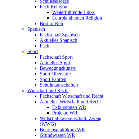
Schulseelsorge
Fach Religion
Weiterführende Links
Lehrplanthemen Religion
Best of Reli
Spanisch
Fachschaft Spanisch
Aktuelles Spanisch
Fach
Sport
Fachschaft Sport
Aktuelles Sport
Bewegungskünste
Sport Oberstufe
Sport Fahrten
Schulmannschaften
Wirtschaft und Recht
Fachschaft Wirtschaft und Recht
Aktuelles Wirtschaft und Recht
Exkursionen WR
Projekte WR
Wirtschaftswissenschaft. Zweig
(WWG)
Betriebspraktikum WR
Grundwissen WR