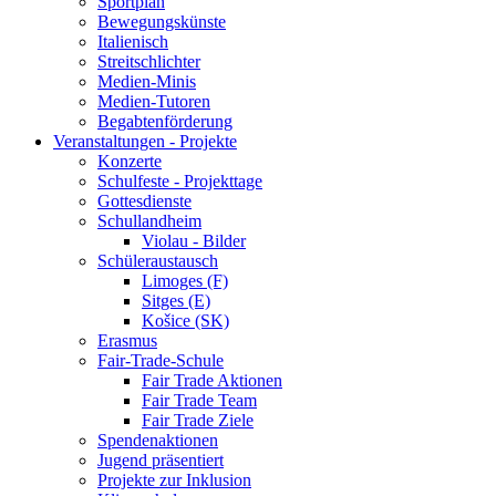
Sportplan
Bewegungskünste
Italienisch
Streitschlichter
Medien-Minis
Medien-Tutoren
Begabtenförderung
Veranstaltungen - Projekte
Konzerte
Schulfeste - Projekttage
Gottesdienste
Schullandheim
Violau - Bilder
Schüleraustausch
Limoges (F)
Sitges (E)
Košice (SK)
Erasmus
Fair-Trade-Schule
Fair Trade Aktionen
Fair Trade Team
Fair Trade Ziele
Spendenaktionen
Jugend präsentiert
Projekte zur Inklusion