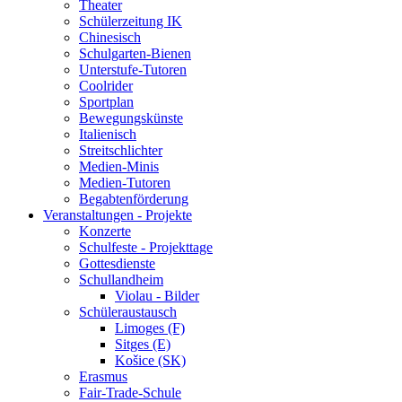
Theater
Schülerzeitung IK
Chinesisch
Schulgarten-Bienen
Unterstufe-Tutoren
Coolrider
Sportplan
Bewegungskünste
Italienisch
Streitschlichter
Medien-Minis
Medien-Tutoren
Begabtenförderung
Veranstaltungen - Projekte
Konzerte
Schulfeste - Projekttage
Gottesdienste
Schullandheim
Violau - Bilder
Schüleraustausch
Limoges (F)
Sitges (E)
Košice (SK)
Erasmus
Fair-Trade-Schule