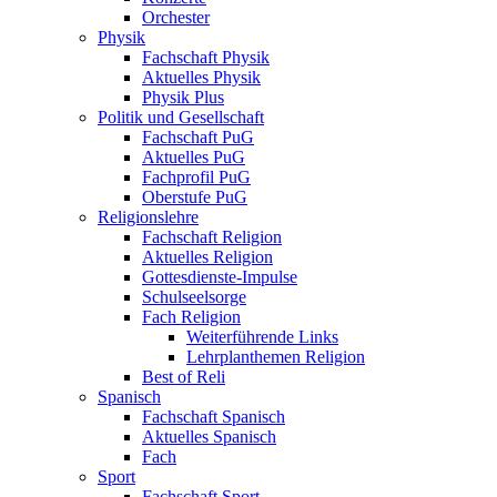
Orchester
Physik
Fachschaft Physik
Aktuelles Physik
Physik Plus
Politik und Gesellschaft
Fachschaft PuG
Aktuelles PuG
Fachprofil PuG
Oberstufe PuG
Religionslehre
Fachschaft Religion
Aktuelles Religion
Gottesdienste-Impulse
Schulseelsorge
Fach Religion
Weiterführende Links
Lehrplanthemen Religion
Best of Reli
Spanisch
Fachschaft Spanisch
Aktuelles Spanisch
Fach
Sport
Fachschaft Sport