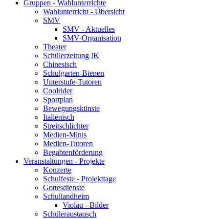
Gruppen - Wahlunterrichte
Wahlunterricht - Übersicht
SMV
SMV - Aktuelles
SMV-Organisation
Theater
Schülerzeitung IK
Chinesisch
Schulgarten-Bienen
Unterstufe-Tutoren
Coolrider
Sportplan
Bewegungskünste
Italienisch
Streitschlichter
Medien-Minis
Medien-Tutoren
Begabtenförderung
Veranstaltungen - Projekte
Konzerte
Schulfeste - Projekttage
Gottesdienste
Schullandheim
Violau - Bilder
Schüleraustausch