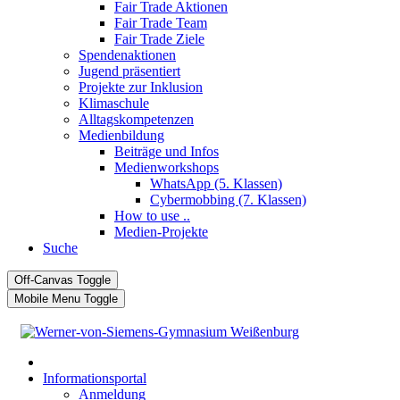
Fair Trade Aktionen
Fair Trade Team
Fair Trade Ziele
Spendenaktionen
Jugend präsentiert
Projekte zur Inklusion
Klimaschule
Alltagskompetenzen
Medienbildung
Beiträge und Infos
Medienworkshops
WhatsApp (5. Klassen)
Cybermobbing (7. Klassen)
How to use ..
Medien-Projekte
Suche
Off-Canvas Toggle
Mobile Menu Toggle
Informationsportal
Anmeldung