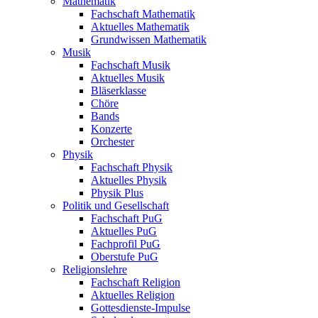
Mathematik
Fachschaft Mathematik
Aktuelles Mathematik
Grundwissen Mathematik
Musik
Fachschaft Musik
Aktuelles Musik
Bläserklasse
Chöre
Bands
Konzerte
Orchester
Physik
Fachschaft Physik
Aktuelles Physik
Physik Plus
Politik und Gesellschaft
Fachschaft PuG
Aktuelles PuG
Fachprofil PuG
Oberstufe PuG
Religionslehre
Fachschaft Religion
Aktuelles Religion
Gottesdienste-Impulse