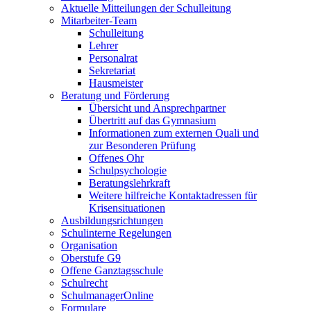
Aktuelle Mitteilungen der Schulleitung
Mitarbeiter-Team
Schulleitung
Lehrer
Personalrat
Sekretariat
Hausmeister
Beratung und Förderung
Übersicht und Ansprechpartner
Übertritt auf das Gymnasium
Informationen zum externen Quali und
zur Besonderen Prüfung
Offenes Ohr
Schulpsychologie
Beratungslehrkraft
Weitere hilfreiche Kontaktadressen für
Krisensituationen
Ausbildungsrichtungen
Schulinterne Regelungen
Organisation
Oberstufe G9
Offene Ganztagsschule
Schulrecht
SchulmanagerOnline
Formulare