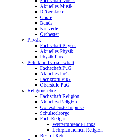
Fachschaft Musik
Aktuelles Musik
Bläserklasse
Chöre
Bands
Konzerte
Orchester
Physik
Fachschaft Physik
Aktuelles Physik
Physik Plus
Politik und Gesellschaft
Fachschaft PuG
Aktuelles PuG
Fachprofil PuG
Oberstufe PuG
Religionslehre
Fachschaft Religion
Aktuelles Religion
Gottesdienste-Impulse
Schulseelsorge
Fach Religion
Weiterführende Links
Lehrplanthemen Religion
Best of Reli