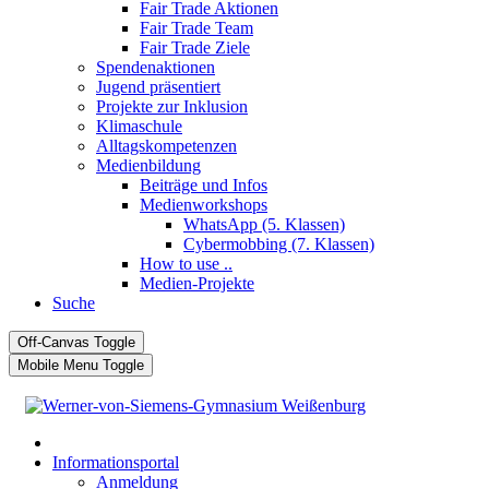
Fair Trade Aktionen
Fair Trade Team
Fair Trade Ziele
Spendenaktionen
Jugend präsentiert
Projekte zur Inklusion
Klimaschule
Alltagskompetenzen
Medienbildung
Beiträge und Infos
Medienworkshops
WhatsApp (5. Klassen)
Cybermobbing (7. Klassen)
How to use ..
Medien-Projekte
Suche
Off-Canvas Toggle
Mobile Menu Toggle
Informationsportal
Anmeldung