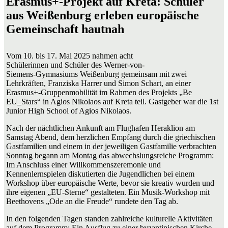
Erasmus+-Projekt auf Kreta: Schüler
aus Weißenburg erleben europäische
Gemeinschaft hautnah
Vom 10. bis 17. Mai 2025 nahmen acht
Schülerinnen und Schüler des Werner-von-
Siemens-Gymnasiums Weißenburg gemeinsam mit zwei
Lehrkräften, Franziska Harrer und Simon Schart, an einer
Erasmus+-Gruppenmobilität im Rahmen des Projekts „Be
EU_Stars“ in Agios Nikolaos auf Kreta teil. Gastgeber war die 1st
Junior High School of Agios Nikolaos.
Nach der nächtlichen Ankunft am Flughafen Heraklion am
Samstag Abend, dem herzlichen Empfang durch die griechischen
Gastfamilien und einem in der jeweiligen Gastfamilie verbrachten
Sonntag begann am Montag das abwechslungsreiche Programm:
Im Anschluss einer Willkommenszeremonie und
Kennenlernspielen diskutierten die Jugendlichen bei einem
Workshop über europäische Werte, bevor sie kreativ wurden und
ihre eigenen „EU-Sterne“ gestalteten. Ein Musik-Workshop mit
Beethovens „Ode an die Freude“ rundete den Tag ab.
In den folgenden Tagen standen zahlreiche kulturelle Aktivitäten
auf dem Programm: Ein Ausflug zu einer byzantinischen Kirche,