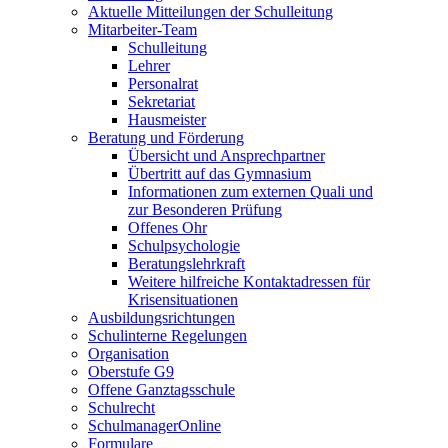
Aktuelle Mitteilungen der Schulleitung
Mitarbeiter-Team
Schulleitung
Lehrer
Personalrat
Sekretariat
Hausmeister
Beratung und Förderung
Übersicht und Ansprechpartner
Übertritt auf das Gymnasium
Informationen zum externen Quali und
zur Besonderen Prüfung
Offenes Ohr
Schulpsychologie
Beratungslehrkraft
Weitere hilfreiche Kontaktadressen für
Krisensituationen
Ausbildungsrichtungen
Schulinterne Regelungen
Organisation
Oberstufe G9
Offene Ganztagsschule
Schulrecht
SchulmanagerOnline
Formulare