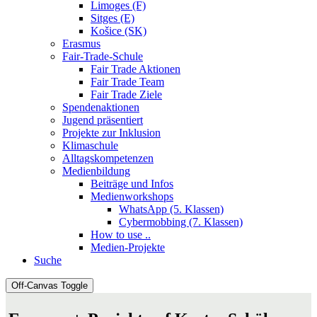
Limoges (F)
Sitges (E)
Košice (SK)
Erasmus
Fair-Trade-Schule
Fair Trade Aktionen
Fair Trade Team
Fair Trade Ziele
Spendenaktionen
Jugend präsentiert
Projekte zur Inklusion
Klimaschule
Alltagskompetenzen
Medienbildung
Beiträge und Infos
Medienworkshops
WhatsApp (5. Klassen)
Cybermobbing (7. Klassen)
How to use ..
Medien-Projekte
Suche
Off-Canvas Toggle