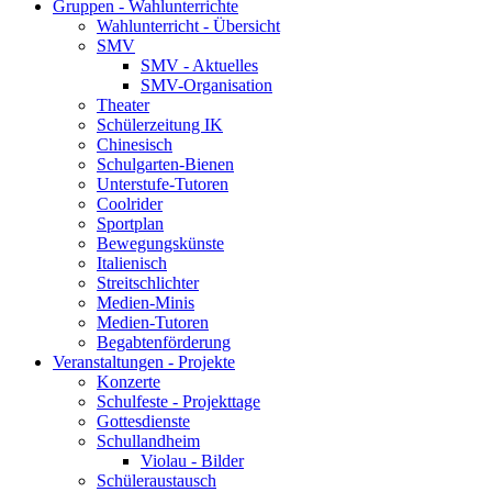
Gruppen - Wahlunterrichte
Wahlunterricht - Übersicht
SMV
SMV - Aktuelles
SMV-Organisation
Theater
Schülerzeitung IK
Chinesisch
Schulgarten-Bienen
Unterstufe-Tutoren
Coolrider
Sportplan
Bewegungskünste
Italienisch
Streitschlichter
Medien-Minis
Medien-Tutoren
Begabtenförderung
Veranstaltungen - Projekte
Konzerte
Schulfeste - Projekttage
Gottesdienste
Schullandheim
Violau - Bilder
Schüleraustausch