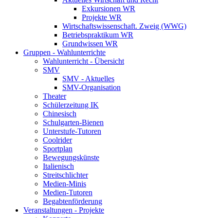
Exkursionen WR
Projekte WR
Wirtschaftswissenschaft. Zweig (WWG)
Betriebspraktikum WR
Grundwissen WR
Gruppen - Wahlunterrichte
Wahlunterricht - Übersicht
SMV
SMV - Aktuelles
SMV-Organisation
Theater
Schülerzeitung IK
Chinesisch
Schulgarten-Bienen
Unterstufe-Tutoren
Coolrider
Sportplan
Bewegungskünste
Italienisch
Streitschlichter
Medien-Minis
Medien-Tutoren
Begabtenförderung
Veranstaltungen - Projekte