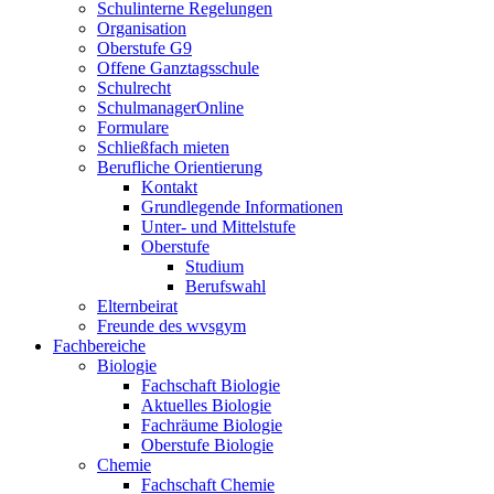
Schulinterne Regelungen
Organisation
Oberstufe G9
Offene Ganztagsschule
Schulrecht
SchulmanagerOnline
Formulare
Schließfach mieten
Berufliche Orientierung
Kontakt
Grundlegende Informationen
Unter- und Mittelstufe
Oberstufe
Studium
Berufswahl
Elternbeirat
Freunde des wvsgym
Fachbereiche
Biologie
Fachschaft Biologie
Aktuelles Biologie
Fachräume Biologie
Oberstufe Biologie
Chemie
Fachschaft Chemie