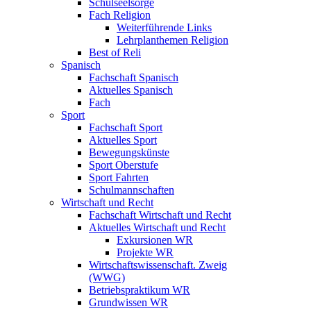
Schulseelsorge
Fach Religion
Weiterführende Links
Lehrplanthemen Religion
Best of Reli
Spanisch
Fachschaft Spanisch
Aktuelles Spanisch
Fach
Sport
Fachschaft Sport
Aktuelles Sport
Bewegungskünste
Sport Oberstufe
Sport Fahrten
Schulmannschaften
Wirtschaft und Recht
Fachschaft Wirtschaft und Recht
Aktuelles Wirtschaft und Recht
Exkursionen WR
Projekte WR
Wirtschaftswissenschaft. Zweig
(WWG)
Betriebspraktikum WR
Grundwissen WR