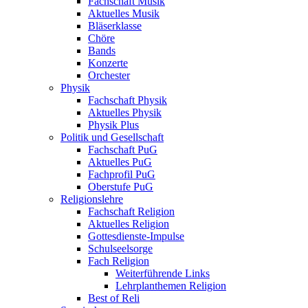
Fachschaft Musik
Aktuelles Musik
Bläserklasse
Chöre
Bands
Konzerte
Orchester
Physik
Fachschaft Physik
Aktuelles Physik
Physik Plus
Politik und Gesellschaft
Fachschaft PuG
Aktuelles PuG
Fachprofil PuG
Oberstufe PuG
Religionslehre
Fachschaft Religion
Aktuelles Religion
Gottesdienste-Impulse
Schulseelsorge
Fach Religion
Weiterführende Links
Lehrplanthemen Religion
Best of Reli