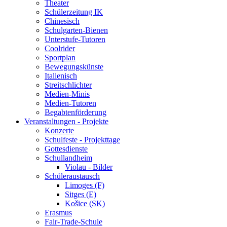
Theater
Schülerzeitung IK
Chinesisch
Schulgarten-Bienen
Unterstufe-Tutoren
Coolrider
Sportplan
Bewegungskünste
Italienisch
Streitschlichter
Medien-Minis
Medien-Tutoren
Begabtenförderung
Veranstaltungen - Projekte
Konzerte
Schulfeste - Projekttage
Gottesdienste
Schullandheim
Violau - Bilder
Schüleraustausch
Limoges (F)
Sitges (E)
Košice (SK)
Erasmus
Fair-Trade-Schule