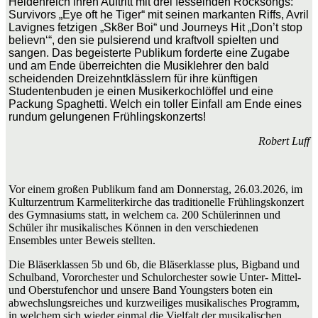
Heidenreich ihren Auftritt mit drei fesselnden Rocksongs:
Survivors „Eye oft he Tiger“ mit seinen markanten Riffs, Avril
Lavignes fetzigen „Sk8er Boi“ und Journeys Hit „Don’t stop
believn‘“, den sie pulsierend und kraftvoll spielten und
sangen. Das begeisterte Publikum forderte eine Zugabe
und am Ende überreichten die Musiklehrer den bald
scheidenden Dreizehntklässlern für ihre künftigen
Studentenbuden je einen Musikerkochlöffel und eine
Packung Spaghetti. Welch ein toller Einfall am Ende eines
rundum gelungenen Frühlingskonzerts!
Robert Luff
Vor einem großen Publikum fand am Donnerstag, 26.03.2026, im
Kulturzentrum Karmeliterkirche das traditionelle Frühlingskonzert
des Gymnasiums statt, in welchem ca. 200 Schülerinnen und
Schüler ihr musikalisches Können in den verschiedenen
Ensembles unter Beweis stellten.
Die Bläserklassen 5b und 6b, die Bläserklasse plus, Bigband und
Schulband, Vororchester und Schulorchester sowie Unter- Mittel-
und Oberstufenchor und unsere Band Youngsters boten ein
abwechslungsreiches und kurzweiliges musikalisches Programm,
in welchem sich wieder einmal die Vielfalt der musikalischen