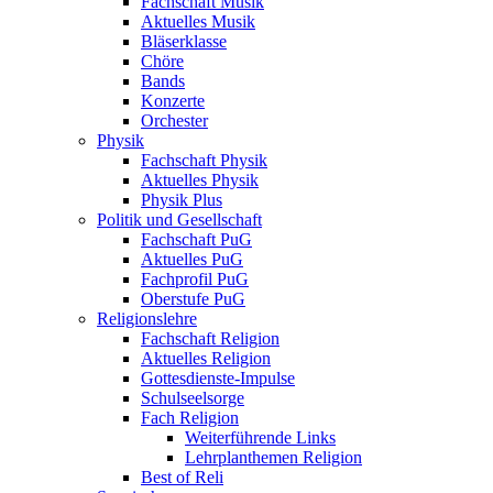
Fachschaft Musik
Aktuelles Musik
Bläserklasse
Chöre
Bands
Konzerte
Orchester
Physik
Fachschaft Physik
Aktuelles Physik
Physik Plus
Politik und Gesellschaft
Fachschaft PuG
Aktuelles PuG
Fachprofil PuG
Oberstufe PuG
Religionslehre
Fachschaft Religion
Aktuelles Religion
Gottesdienste-Impulse
Schulseelsorge
Fach Religion
Weiterführende Links
Lehrplanthemen Religion
Best of Reli