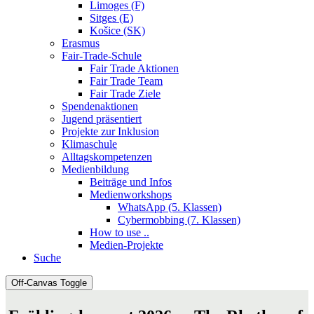
Limoges (F)
Sitges (E)
Košice (SK)
Erasmus
Fair-Trade-Schule
Fair Trade Aktionen
Fair Trade Team
Fair Trade Ziele
Spendenaktionen
Jugend präsentiert
Projekte zur Inklusion
Klimaschule
Alltagskompetenzen
Medienbildung
Beiträge und Infos
Medienworkshops
WhatsApp (5. Klassen)
Cybermobbing (7. Klassen)
How to use ..
Medien-Projekte
Suche
Off-Canvas Toggle