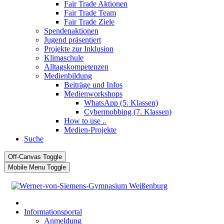
Fair Trade Aktionen
Fair Trade Team
Fair Trade Ziele
Spendenaktionen
Jugend präsentiert
Projekte zur Inklusion
Klimaschule
Alltagskompetenzen
Medienbildung
Beiträge und Infos
Medienworkshops
WhatsApp (5. Klassen)
Cybermobbing (7. Klassen)
How to use ..
Medien-Projekte
Suche
Off-Canvas Toggle
Mobile Menu Toggle
Informationsportal
Anmeldung