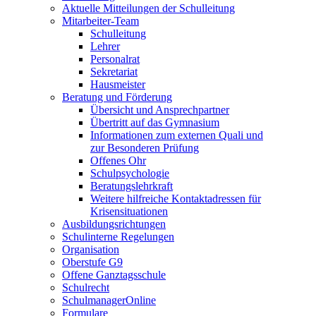
Aktuelle Mitteilungen der Schulleitung
Mitarbeiter-Team
Schulleitung
Lehrer
Personalrat
Sekretariat
Hausmeister
Beratung und Förderung
Übersicht und Ansprechpartner
Übertritt auf das Gymnasium
Informationen zum externen Quali und
zur Besonderen Prüfung
Offenes Ohr
Schulpsychologie
Beratungslehrkraft
Weitere hilfreiche Kontaktadressen für
Krisensituationen
Ausbildungsrichtungen
Schulinterne Regelungen
Organisation
Oberstufe G9
Offene Ganztagsschule
Schulrecht
SchulmanagerOnline
Formulare