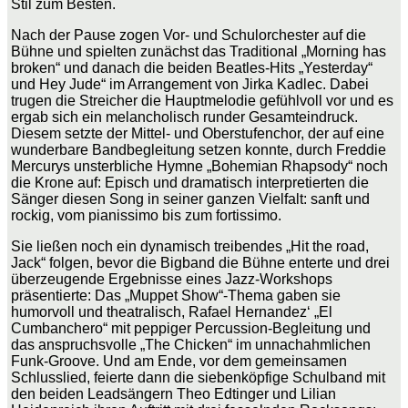
Stil zum Besten.
Nach der Pause zogen Vor- und Schulorchester auf die
Bühne und spielten zunächst das Traditional „Morning has
broken“ und danach die beiden Beatles-Hits „Yesterday“
und Hey Jude“ im Arrangement von Jirka Kadlec. Dabei
trugen die Streicher die Hauptmelodie gefühlvoll vor und es
ergab sich ein melancholisch runder Gesamteindruck.
Diesem setzte der Mittel- und Oberstufen­chor, der auf eine
wunderbare Bandbegleitung setzen konnte, durch Freddie
Mercurys unsterbliche Hymne „Bohemian Rhapsody“ noch
die Krone auf: Episch und dramatisch interpretierten die
Sänger diesen Song in seiner ganzen Vielfalt: sanft und
rockig, vom pianissimo bis zum fortissimo.
Sie ließen noch ein dynamisch treibendes „Hit the road,
Jack“ folgen, bevor die Bigband die Bühne enterte und drei
überzeugende Ergebnisse eines Jazz-Workshops
präsentierte: Das „Muppet Show“-Thema gaben sie
humorvoll und theatralisch, Rafael Hernandez‘ „El
Cumbanchero“ mit peppiger Percussion-Begleitung und
das anspruchsvolle „The Chicken“ im unnachahmlichen
Funk-Groove. Und am Ende, vor dem gemeinsamen
Schlusslied, feierte dann die siebenköpfige Schulband mit
den beiden Leadsängern Theo Edtinger und Lilian