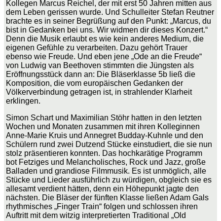
Kollegen Marcus Reichel, der mit erst 50 Jahren mitten aus
dem Leben gerissen wurde. Und Schulleiter Stefan Reutner
brachte es in seiner Begrüßung auf den Punkt: „Marcus, du
bist in Gedanken bei uns. Wir widmen dir dieses Konzert.“
Denn die Musik erlaubt es wie kein anderes Medium, die
eigenen Gefühle zu verarbeiten. Dazu gehört Trauer
ebenso wie Freude. Und eben jene „Ode an die Freude“
von Ludwig van Beethoven stimmten die Jüngsten als
Eröffnungsstück dann an: Die Bläserklasse 5b ließ die
Komposition, die vom europäischen Gedanken der
Völkerverbindung getragen ist, in strahlender Klarheit
erklingen.
Simon Schart und Maximilian Stöhr hatten in den letzten
Wochen und Monaten zusammen mit ihren Kolleginnen
Anne-Marie Kruis und Annegret Budday-Kuhnle und den
Schülern rund zwei Dutzend Stücke einstudiert, die sie nun
stolz präsentieren konnten. Das hochkarätige Programm
bot Fetziges und Melancholisches, Rock und Jazz, große
Balladen und grandiose Filmmusik. Es ist unmöglich, alle
Stücke und Lieder ausführlich zu würdigen, obgleich sie es
allesamt verdient hätten, denn ein Höhepunkt jagte den
nächsten. Die Bläser der fünften Klasse ließen Adam Gals
rhythmisches „Finger Train“ folgen und schlossen ihren
Auftritt mit dem witzig interpretierten Traditional „Old