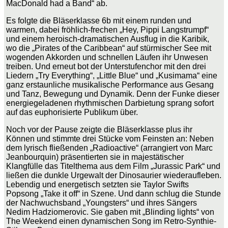
MacDonald had a Band“ ab.
Es folgte die Bläserklasse 6b mit einem runden und
warmen, dabei fröhlich-frechen „Hey, Pippi Langstrumpf“
und einem heroisch-dramatischen Ausflug in die Karibik,
wo die „Pirates of the Caribbean“ auf stürmischer See mit
wogenden Akkorden und schnellen Läufen ihr Unwesen
treiben. Und erneut bot der Unterstufenchor mit den drei
Liedern „Try Everything“, „Little Blue“ und „Kusimama“ eine
ganz erstaunliche musikalische Performance aus Gesang
und Tanz, Bewegung und Dynamik. Denn der Funke dieser
energiegeladenen rhythmischen Darbietung sprang sofort
auf das euphorisierte Publikum über.
Noch vor der Pause zeigte die Bläserklasse plus ihr
Können und stimmte drei Stücke vom Feinsten an: Neben
dem lyrisch fließenden „Radioactive“ (arrangiert von Marc
Jeanbourquin) präsentierten sie in majestätischer
Klangfülle das Titelthema aus dem Film „Jurassic Park“ und
ließen die dunkle Urgewalt der Dinosaurier wiederaufleben.
Lebendig und energetisch setzten sie Taylor Swifts
Popsong „Take it off“ in Szene. Und dann schlug die Stunde
der Nachwuchsband „Youngsters“ und ihres Sängers
Nedim Hadziomerovic. Sie gaben mit „Blinding lights“ von
The Weekend einen dynamischen Song im Retro-Synthie-