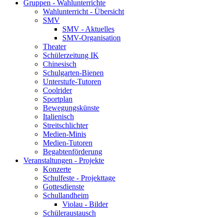
Gruppen - Wahlunterrichte
Wahlunterricht - Übersicht
SMV
SMV - Aktuelles
SMV-Organisation
Theater
Schülerzeitung IK
Chinesisch
Schulgarten-Bienen
Unterstufe-Tutoren
Coolrider
Sportplan
Bewegungskünste
Italienisch
Streitschlichter
Medien-Minis
Medien-Tutoren
Begabtenförderung
Veranstaltungen - Projekte
Konzerte
Schulfeste - Projekttage
Gottesdienste
Schullandheim
Violau - Bilder
Schüleraustausch