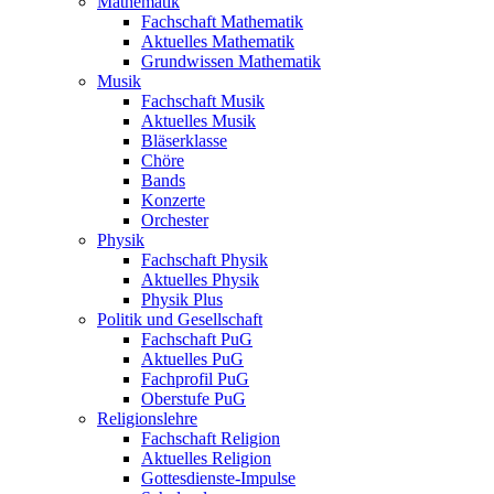
Mathematik
Fachschaft Mathematik
Aktuelles Mathematik
Grundwissen Mathematik
Musik
Fachschaft Musik
Aktuelles Musik
Bläserklasse
Chöre
Bands
Konzerte
Orchester
Physik
Fachschaft Physik
Aktuelles Physik
Physik Plus
Politik und Gesellschaft
Fachschaft PuG
Aktuelles PuG
Fachprofil PuG
Oberstufe PuG
Religionslehre
Fachschaft Religion
Aktuelles Religion
Gottesdienste-Impulse