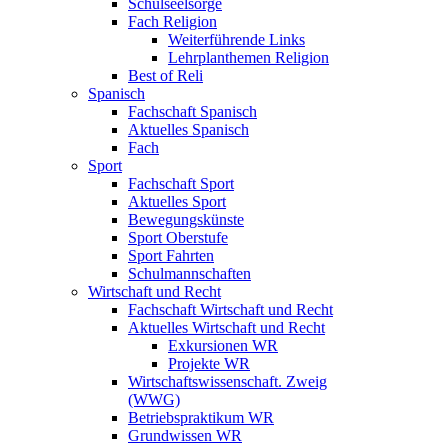
Schulseelsorge
Fach Religion
Weiterführende Links
Lehrplanthemen Religion
Best of Reli
Spanisch
Fachschaft Spanisch
Aktuelles Spanisch
Fach
Sport
Fachschaft Sport
Aktuelles Sport
Bewegungskünste
Sport Oberstufe
Sport Fahrten
Schulmannschaften
Wirtschaft und Recht
Fachschaft Wirtschaft und Recht
Aktuelles Wirtschaft und Recht
Exkursionen WR
Projekte WR
Wirtschaftswissenschaft. Zweig
(WWG)
Betriebspraktikum WR
Grundwissen WR