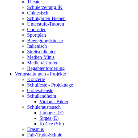
Theater
Schülerzeitung IK
Chinesisch
Schulgarten-Bienen
Unterstufe-Tutoren
Coolrider
Sportplan
Bewegungskünste
Italienisch
Streitschlichter
Medien-Minis
Medien-Tutoren
Begabtenförderung
Veranstaltungen - Projekte
Konzerte
Schulfeste - Projekttage
Gottesdienste
Schullandheim
Violau - Bilder
Schüleraustausch
Limoges (F)
Sitges (E)
Košice (SK)
Erasmus
Fair-Trade-Schule