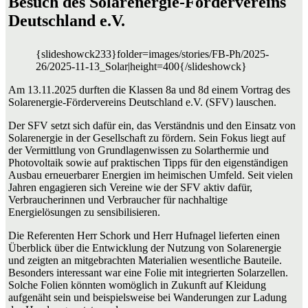
Besuch des Solarenergie-Fördervereins
Deutschland e.V.
{slideshowck233}folder=images/stories/FB-Ph/2025-
26/2025-11-13_Solar|height=400{/slideshowck}
Am 13.11.2025 durften die Klassen 8a und 8d einem Vortrag des
Solarenergie-Fördervereins Deutschland e.V. (SFV) lauschen.
Der SFV setzt sich dafür ein, das Verständnis und den Einsatz von
Solarenergie in der Gesellschaft zu fördern. Sein Fokus liegt auf
der Vermittlung von Grundlagenwissen zu Solarthermie und
Photovoltaik sowie auf praktischen Tipps für den eigenständigen
Ausbau erneuerbarer Energien im heimischen Umfeld. Seit vielen
Jahren engagieren sich Vereine wie der SFV aktiv dafür,
Verbraucherinnen und Verbraucher für nachhaltige
Energielösungen zu sensibilisieren.
Die Referenten Herr Schork und Herr Hufnagel lieferten einen
Überblick über die Entwicklung der Nutzung von Solarenergie
und zeigten an mitgebrachten Materialien wesentliche Bauteile.
Besonders interessant war eine Folie mit integrierten Solarzellen.
Solche Folien könnten womöglich in Zukunft auf Kleidung
aufgenäht sein und beispielsweise bei Wanderungen zur Ladung