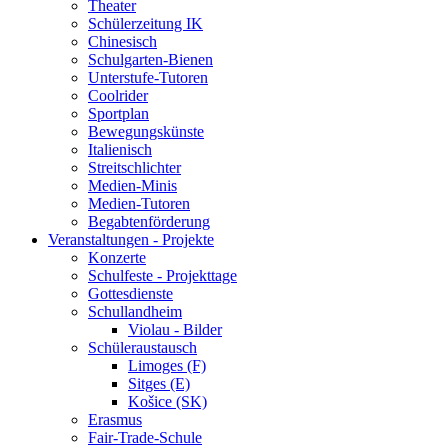
Theater
Schülerzeitung IK
Chinesisch
Schulgarten-Bienen
Unterstufe-Tutoren
Coolrider
Sportplan
Bewegungskünste
Italienisch
Streitschlichter
Medien-Minis
Medien-Tutoren
Begabtenförderung
Veranstaltungen - Projekte
Konzerte
Schulfeste - Projekttage
Gottesdienste
Schullandheim
Violau - Bilder
Schüleraustausch
Limoges (F)
Sitges (E)
Košice (SK)
Erasmus
Fair-Trade-Schule