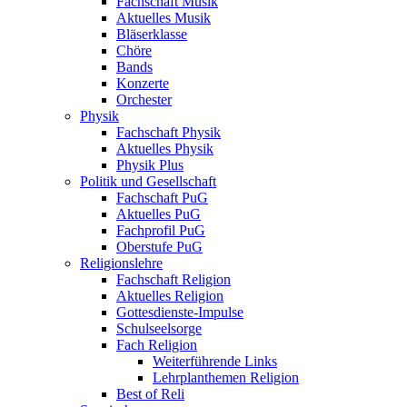
Fachschaft Musik
Aktuelles Musik
Bläserklasse
Chöre
Bands
Konzerte
Orchester
Physik
Fachschaft Physik
Aktuelles Physik
Physik Plus
Politik und Gesellschaft
Fachschaft PuG
Aktuelles PuG
Fachprofil PuG
Oberstufe PuG
Religionslehre
Fachschaft Religion
Aktuelles Religion
Gottesdienste-Impulse
Schulseelsorge
Fach Religion
Weiterführende Links
Lehrplanthemen Religion
Best of Reli