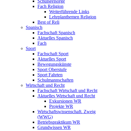
Schulseelsorge
Fach Religion
Weiterführende Links
Lehrplanthemen Religion
Best of Reli
Spanisch
Fachschaft Spanisch
Aktuelles Spanisch
Fach
Sport
Fachschaft Sport
Aktuelles Sport
Bewegungskünste
Sport Oberstufe
Sport Fahrten
Schulmannschaften
Wirtschaft und Recht
Fachschaft Wirtschaft und Recht
Aktuelles Wirtschaft und Recht
Exkursionen WR
Projekte WR
Wirtschaftswissenschaft. Zweig
(WWG)
Betriebspraktikum WR
Grundwissen WR