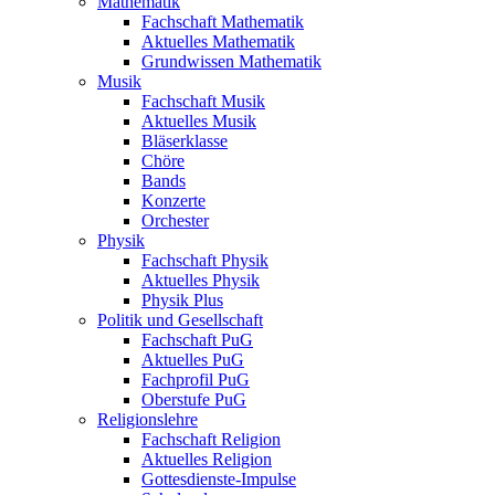
Mathematik
Fachschaft Mathematik
Aktuelles Mathematik
Grundwissen Mathematik
Musik
Fachschaft Musik
Aktuelles Musik
Bläserklasse
Chöre
Bands
Konzerte
Orchester
Physik
Fachschaft Physik
Aktuelles Physik
Physik Plus
Politik und Gesellschaft
Fachschaft PuG
Aktuelles PuG
Fachprofil PuG
Oberstufe PuG
Religionslehre
Fachschaft Religion
Aktuelles Religion
Gottesdienste-Impulse