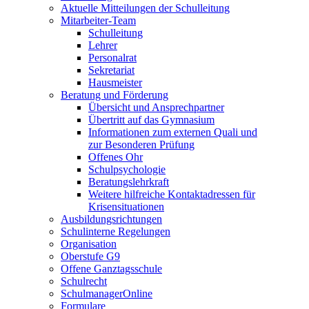
Aktuelle Mitteilungen der Schulleitung
Mitarbeiter-Team
Schulleitung
Lehrer
Personalrat
Sekretariat
Hausmeister
Beratung und Förderung
Übersicht und Ansprechpartner
Übertritt auf das Gymnasium
Informationen zum externen Quali und
zur Besonderen Prüfung
Offenes Ohr
Schulpsychologie
Beratungslehrkraft
Weitere hilfreiche Kontaktadressen für
Krisensituationen
Ausbildungsrichtungen
Schulinterne Regelungen
Organisation
Oberstufe G9
Offene Ganztagsschule
Schulrecht
SchulmanagerOnline
Formulare