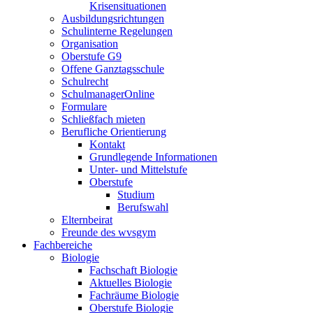
Krisensituationen
Ausbildungsrichtungen
Schulinterne Regelungen
Organisation
Oberstufe G9
Offene Ganztagsschule
Schulrecht
SchulmanagerOnline
Formulare
Schließfach mieten
Berufliche Orientierung
Kontakt
Grundlegende Informationen
Unter- und Mittelstufe
Oberstufe
Studium
Berufswahl
Elternbeirat
Freunde des wvsgym
Fachbereiche
Biologie
Fachschaft Biologie
Aktuelles Biologie
Fachräume Biologie
Oberstufe Biologie