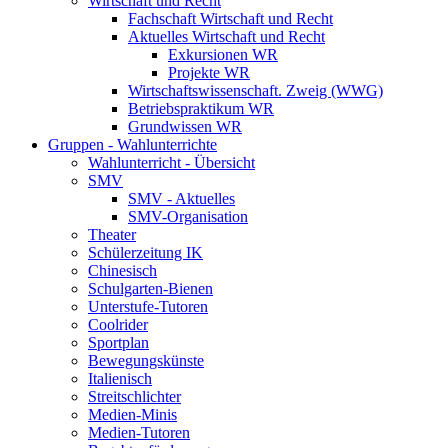
Wirtschaft und Recht
Fachschaft Wirtschaft und Recht
Aktuelles Wirtschaft und Recht
Exkursionen WR
Projekte WR
Wirtschaftswissenschaft. Zweig (WWG)
Betriebspraktikum WR
Grundwissen WR
Gruppen - Wahlunterrichte
Wahlunterricht - Übersicht
SMV
SMV - Aktuelles
SMV-Organisation
Theater
Schülerzeitung IK
Chinesisch
Schulgarten-Bienen
Unterstufe-Tutoren
Coolrider
Sportplan
Bewegungskünste
Italienisch
Streitschlichter
Medien-Minis
Medien-Tutoren