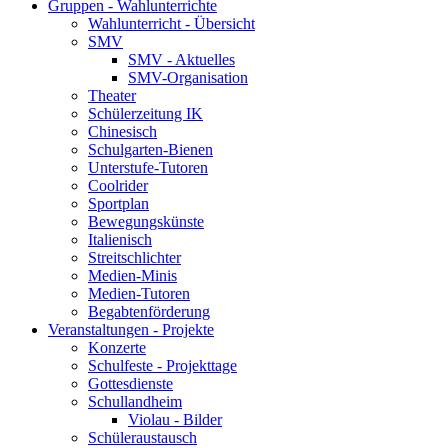
Gruppen - Wahlunterrichte
Wahlunterricht - Übersicht
SMV
SMV - Aktuelles
SMV-Organisation
Theater
Schülerzeitung IK
Chinesisch
Schulgarten-Bienen
Unterstufe-Tutoren
Coolrider
Sportplan
Bewegungskünste
Italienisch
Streitschlichter
Medien-Minis
Medien-Tutoren
Begabtenförderung
Veranstaltungen - Projekte
Konzerte
Schulfeste - Projekttage
Gottesdienste
Schullandheim
Violau - Bilder
Schüleraustausch