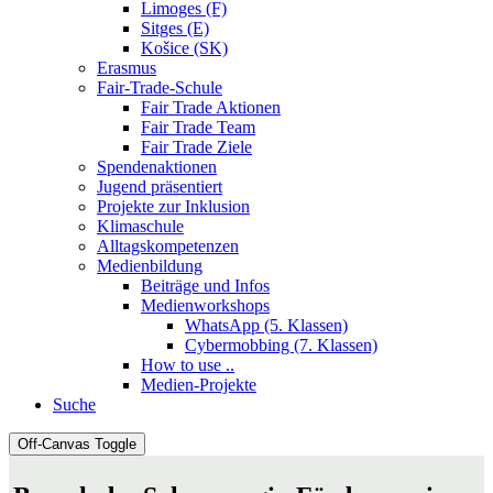
Limoges (F)
Sitges (E)
Košice (SK)
Erasmus
Fair-Trade-Schule
Fair Trade Aktionen
Fair Trade Team
Fair Trade Ziele
Spendenaktionen
Jugend präsentiert
Projekte zur Inklusion
Klimaschule
Alltagskompetenzen
Medienbildung
Beiträge und Infos
Medienworkshops
WhatsApp (5. Klassen)
Cybermobbing (7. Klassen)
How to use ..
Medien-Projekte
Suche
Off-Canvas Toggle