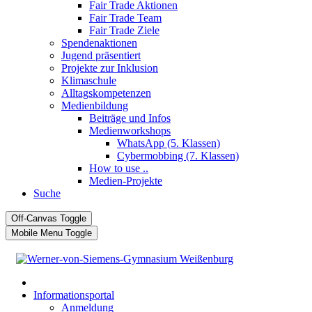
Fair Trade Aktionen
Fair Trade Team
Fair Trade Ziele
Spendenaktionen
Jugend präsentiert
Projekte zur Inklusion
Klimaschule
Alltagskompetenzen
Medienbildung
Beiträge und Infos
Medienworkshops
WhatsApp (5. Klassen)
Cybermobbing (7. Klassen)
How to use ..
Medien-Projekte
Suche
Off-Canvas Toggle
Mobile Menu Toggle
Informationsportal
Anmeldung