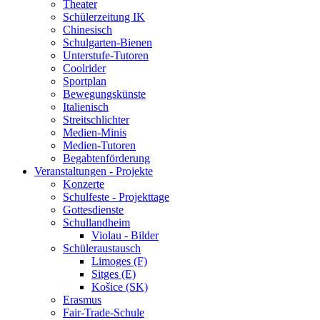
Theater
Schülerzeitung IK
Chinesisch
Schulgarten-Bienen
Unterstufe-Tutoren
Coolrider
Sportplan
Bewegungskünste
Italienisch
Streitschlichter
Medien-Minis
Medien-Tutoren
Begabtenförderung
Veranstaltungen - Projekte
Konzerte
Schulfeste - Projekttage
Gottesdienste
Schullandheim
Violau - Bilder
Schüleraustausch
Limoges (F)
Sitges (E)
Košice (SK)
Erasmus
Fair-Trade-Schule