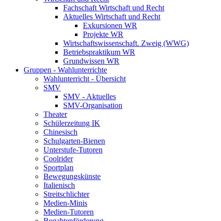
Fachschaft Wirtschaft und Recht
Aktuelles Wirtschaft und Recht
Exkursionen WR
Projekte WR
Wirtschaftswissenschaft. Zweig (WWG)
Betriebspraktikum WR
Grundwissen WR
Gruppen - Wahlunterrichte
Wahlunterricht - Übersicht
SMV
SMV - Aktuelles
SMV-Organisation
Theater
Schülerzeitung IK
Chinesisch
Schulgarten-Bienen
Unterstufe-Tutoren
Coolrider
Sportplan
Bewegungskünste
Italienisch
Streitschlichter
Medien-Minis
Medien-Tutoren
Begabtenförderung