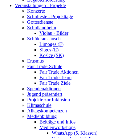
Veranstaltungen - Projekte
Konzerte
Schulfeste - Projekttage
Gottesdienste
Schullandheim
Violau - Bilder
Schüleraustausch
Limoges (F)
Sitges (E)
Košice (SK)
Erasmus
Fair-Trade-Schule
Fair Trade Aktionen
Fair Trade Team
Fair Trade Ziele
Spendenaktionen
Jugend präsentiert
Projekte zur Inklusion
Klimaschule
Alltagskompetenzen
Medienbildung
Beiträge und Infos
Medienworkshops
WhatsApp (5. Klassen)