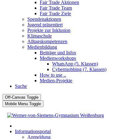
Fair Trade Aktionen
Fair Trade Team
Fair Trade Ziele
Spendenaktionen
Jugend präsentiert
Projekte zur Inklusion
Klimaschule
Alltagskompetenzen
Medienbildung
Beiträge und Infos
Medienworkshops
WhatsApp (5. Klassen)
Cybermobbing (7. Klassen)
How to use ..
Medien-Projekte
Suche
Off-Canvas Toggle
Mobile Menu Toggle
Informationsportal
Anmeldung