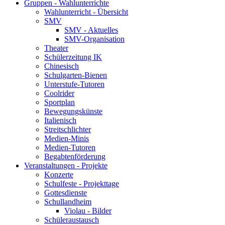
Gruppen - Wahlunterrichte
Wahlunterricht - Übersicht
SMV
SMV - Aktuelles
SMV-Organisation
Theater
Schülerzeitung IK
Chinesisch
Schulgarten-Bienen
Unterstufe-Tutoren
Coolrider
Sportplan
Bewegungskünste
Italienisch
Streitschlichter
Medien-Minis
Medien-Tutoren
Begabtenförderung
Veranstaltungen - Projekte
Konzerte
Schulfeste - Projekttage
Gottesdienste
Schullandheim
Violau - Bilder
Schüleraustausch