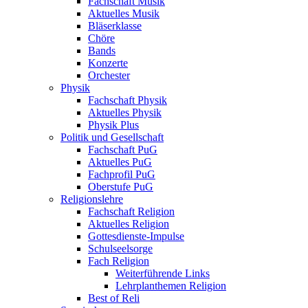
Fachschaft Musik
Aktuelles Musik
Bläserklasse
Chöre
Bands
Konzerte
Orchester
Physik
Fachschaft Physik
Aktuelles Physik
Physik Plus
Politik und Gesellschaft
Fachschaft PuG
Aktuelles PuG
Fachprofil PuG
Oberstufe PuG
Religionslehre
Fachschaft Religion
Aktuelles Religion
Gottesdienste-Impulse
Schulseelsorge
Fach Religion
Weiterführende Links
Lehrplanthemen Religion
Best of Reli