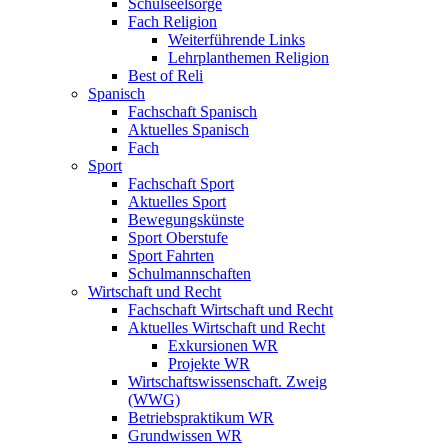
Schulseelsorge
Fach Religion
Weiterführende Links
Lehrplanthemen Religion
Best of Reli
Spanisch
Fachschaft Spanisch
Aktuelles Spanisch
Fach
Sport
Fachschaft Sport
Aktuelles Sport
Bewegungskünste
Sport Oberstufe
Sport Fahrten
Schulmannschaften
Wirtschaft und Recht
Fachschaft Wirtschaft und Recht
Aktuelles Wirtschaft und Recht
Exkursionen WR
Projekte WR
Wirtschaftswissenschaft. Zweig
(WWG)
Betriebspraktikum WR
Grundwissen WR