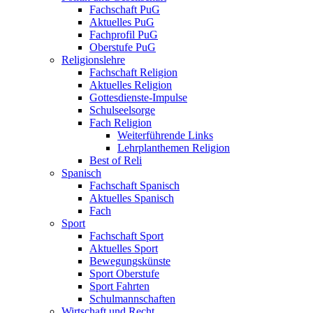
Fachschaft PuG
Aktuelles PuG
Fachprofil PuG
Oberstufe PuG
Religionslehre
Fachschaft Religion
Aktuelles Religion
Gottesdienste-Impulse
Schulseelsorge
Fach Religion
Weiterführende Links
Lehrplanthemen Religion
Best of Reli
Spanisch
Fachschaft Spanisch
Aktuelles Spanisch
Fach
Sport
Fachschaft Sport
Aktuelles Sport
Bewegungskünste
Sport Oberstufe
Sport Fahrten
Schulmannschaften
Wirtschaft und Recht