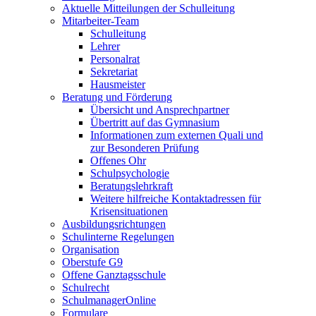
Aktuelle Mitteilungen der Schulleitung
Mitarbeiter-Team
Schulleitung
Lehrer
Personalrat
Sekretariat
Hausmeister
Beratung und Förderung
Übersicht und Ansprechpartner
Übertritt auf das Gymnasium
Informationen zum externen Quali und
zur Besonderen Prüfung
Offenes Ohr
Schulpsychologie
Beratungslehrkraft
Weitere hilfreiche Kontaktadressen für
Krisensituationen
Ausbildungsrichtungen
Schulinterne Regelungen
Organisation
Oberstufe G9
Offene Ganztagsschule
Schulrecht
SchulmanagerOnline
Formulare