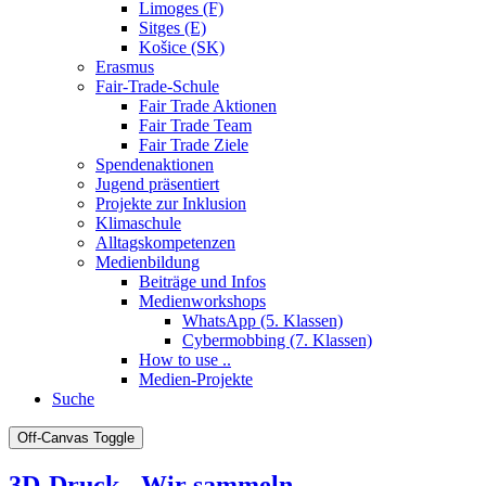
Limoges (F)
Sitges (E)
Košice (SK)
Erasmus
Fair-Trade-Schule
Fair Trade Aktionen
Fair Trade Team
Fair Trade Ziele
Spendenaktionen
Jugend präsentiert
Projekte zur Inklusion
Klimaschule
Alltagskompetenzen
Medienbildung
Beiträge und Infos
Medienworkshops
WhatsApp (5. Klassen)
Cybermobbing (7. Klassen)
How to use ..
Medien-Projekte
Suche
Off-Canvas Toggle
3D-Druck - Wir sammeln