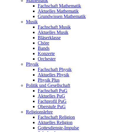
Mathematik
Fachschaft Mathematik
Aktuelles Mathematik
Grundwissen Mathematik
Musik
Fachschaft Musik
Aktuelles Musik
Bläserklasse
Chöre
Bands
Konzerte
Orchester
Physik
Fachschaft Physik
Aktuelles Physik
Physik Plus
Politik und Gesellschaft
Fachschaft PuG
Aktuelles PuG
Fachprofil PuG
Oberstufe PuG
Religionslehre
Fachschaft Religion
Aktuelles Religion
Gottesdienste-Impulse