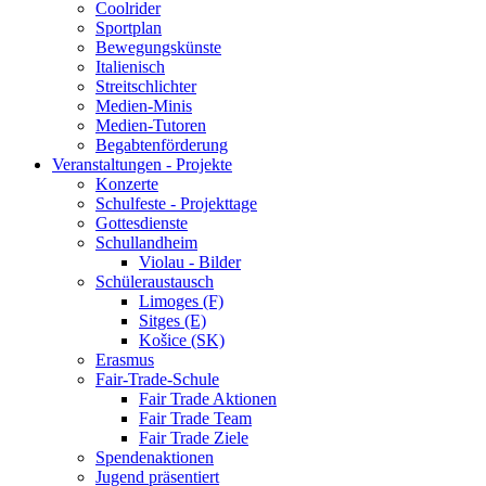
Coolrider
Sportplan
Bewegungskünste
Italienisch
Streitschlichter
Medien-Minis
Medien-Tutoren
Begabtenförderung
Veranstaltungen - Projekte
Konzerte
Schulfeste - Projekttage
Gottesdienste
Schullandheim
Violau - Bilder
Schüleraustausch
Limoges (F)
Sitges (E)
Košice (SK)
Erasmus
Fair-Trade-Schule
Fair Trade Aktionen
Fair Trade Team
Fair Trade Ziele
Spendenaktionen
Jugend präsentiert