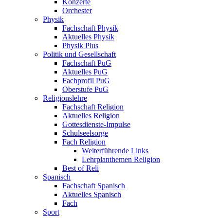
Konzerte
Orchester
Physik
Fachschaft Physik
Aktuelles Physik
Physik Plus
Politik und Gesellschaft
Fachschaft PuG
Aktuelles PuG
Fachprofil PuG
Oberstufe PuG
Religionslehre
Fachschaft Religion
Aktuelles Religion
Gottesdienste-Impulse
Schulseelsorge
Fach Religion
Weiterführende Links
Lehrplanthemen Religion
Best of Reli
Spanisch
Fachschaft Spanisch
Aktuelles Spanisch
Fach
Sport