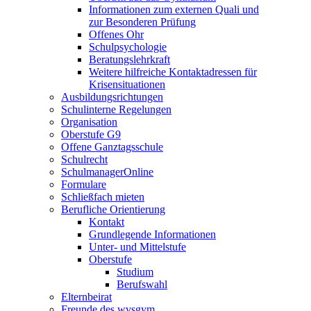
Informationen zum externen Quali und
zur Besonderen Prüfung
Offenes Ohr
Schulpsychologie
Beratungslehrkraft
Weitere hilfreiche Kontaktadressen für
Krisensituationen
Ausbildungsrichtungen
Schulinterne Regelungen
Organisation
Oberstufe G9
Offene Ganztagsschule
Schulrecht
SchulmanagerOnline
Formulare
Schließfach mieten
Berufliche Orientierung
Kontakt
Grundlegende Informationen
Unter- und Mittelstufe
Oberstufe
Studium
Berufswahl
Elternbeirat
Freunde des wvsgym