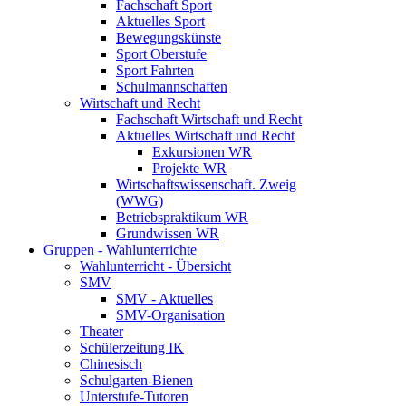
Fachschaft Sport
Aktuelles Sport
Bewegungskünste
Sport Oberstufe
Sport Fahrten
Schulmannschaften
Wirtschaft und Recht
Fachschaft Wirtschaft und Recht
Aktuelles Wirtschaft und Recht
Exkursionen WR
Projekte WR
Wirtschaftswissenschaft. Zweig
(WWG)
Betriebspraktikum WR
Grundwissen WR
Gruppen - Wahlunterrichte
Wahlunterricht - Übersicht
SMV
SMV - Aktuelles
SMV-Organisation
Theater
Schülerzeitung IK
Chinesisch
Schulgarten-Bienen
Unterstufe-Tutoren