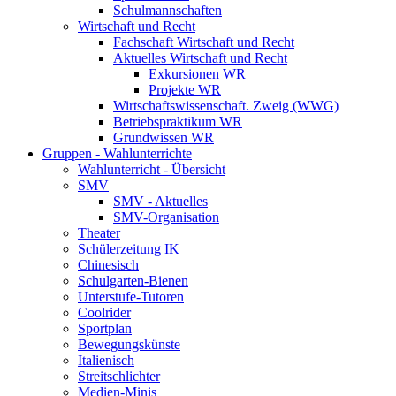
Schulmannschaften
Wirtschaft und Recht
Fachschaft Wirtschaft und Recht
Aktuelles Wirtschaft und Recht
Exkursionen WR
Projekte WR
Wirtschaftswissenschaft. Zweig (WWG)
Betriebspraktikum WR
Grundwissen WR
Gruppen - Wahlunterrichte
Wahlunterricht - Übersicht
SMV
SMV - Aktuelles
SMV-Organisation
Theater
Schülerzeitung IK
Chinesisch
Schulgarten-Bienen
Unterstufe-Tutoren
Coolrider
Sportplan
Bewegungskünste
Italienisch
Streitschlichter
Medien-Minis