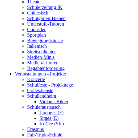
Theater
Schülerzeitung IK
Chinesisch
Schulgarten-Bienen
Unterstufe-Tutoren
Coolrider
Sportplan
Bewegungskünste
Italienisch
Streitschlichter
Medien-Minis
Medien-Tutoren
Begabtenförderung
Veranstaltungen - Projekte
Konzerte
Schulfeste - Projekttage
Gottesdienste
Schullandheim
Violau - Bilder
Schüleraustausch
Limoges (F)
Sitges (E)
Košice (SK)
Erasmus
Fair-Trade-Schule