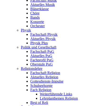
Fachschaft Musik
Aktuelles Musik
Bläserklasse
Chöre
Bands
Konzerte
Orchester
Physik
Fachschaft Physik
Aktuelles Physik
Physik Plus
Politik und Gesellschaft
Fachschaft PuG
Aktuelles PuG
Fachprofil PuG
Oberstufe PuG
Religionslehre
Fachschaft Religion
Aktuelles Religion
Gottesdienste-Impulse
Schulseelsorge
Fach Religion
Weiterführende Links
Lehrplanthemen Religion
Best of Reli