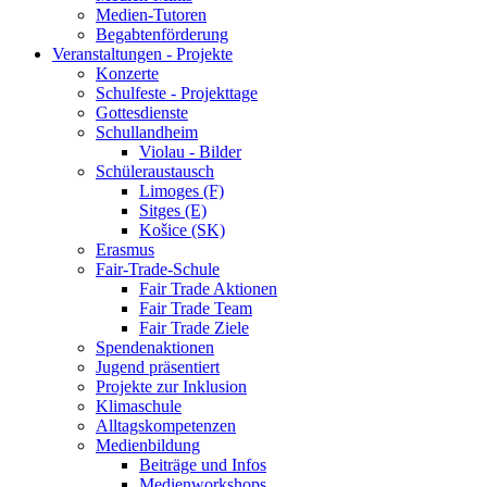
Medien-Tutoren
Begabtenförderung
Veranstaltungen - Projekte
Konzerte
Schulfeste - Projekttage
Gottesdienste
Schullandheim
Violau - Bilder
Schüleraustausch
Limoges (F)
Sitges (E)
Košice (SK)
Erasmus
Fair-Trade-Schule
Fair Trade Aktionen
Fair Trade Team
Fair Trade Ziele
Spendenaktionen
Jugend präsentiert
Projekte zur Inklusion
Klimaschule
Alltagskompetenzen
Medienbildung
Beiträge und Infos
Medienworkshops