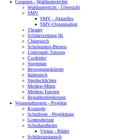
Gruppen - Wahlunterrichte
Wahlunterricht - Übersicht
SMV
SMV - Aktuelles
SMV-Organisation
Theater
Schülerzeitung IK
Chinesisch
Schulgarten-Bienen
Unterstufe-Tutoren
Coolrider
Sportplan
Bewegungskünste
Italienisch
Streitschlichter
Medien-Minis
Medien-Tutoren
Begabtenförderung
Veranstaltungen - Projekte
Konzerte
Schulfeste - Projekttage
Gottesdienste
Schullandheim
Violau - Bilder
Schüleraustausch