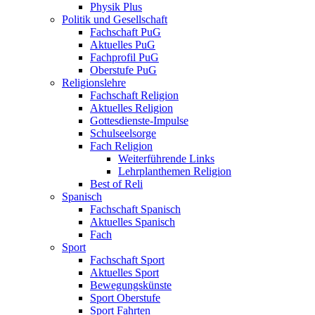
Physik Plus
Politik und Gesellschaft
Fachschaft PuG
Aktuelles PuG
Fachprofil PuG
Oberstufe PuG
Religionslehre
Fachschaft Religion
Aktuelles Religion
Gottesdienste-Impulse
Schulseelsorge
Fach Religion
Weiterführende Links
Lehrplanthemen Religion
Best of Reli
Spanisch
Fachschaft Spanisch
Aktuelles Spanisch
Fach
Sport
Fachschaft Sport
Aktuelles Sport
Bewegungskünste
Sport Oberstufe
Sport Fahrten