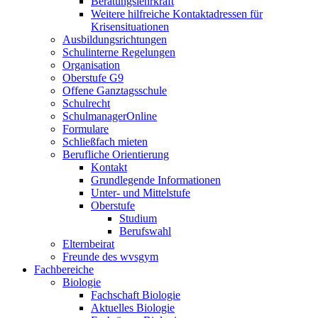
Beratungslehrkraft
Weitere hilfreiche Kontaktadressen für
Krisensituationen
Ausbildungsrichtungen
Schulinterne Regelungen
Organisation
Oberstufe G9
Offene Ganztagsschule
Schulrecht
SchulmanagerOnline
Formulare
Schließfach mieten
Berufliche Orientierung
Kontakt
Grundlegende Informationen
Unter- und Mittelstufe
Oberstufe
Studium
Berufswahl
Elternbeirat
Freunde des wvsgym
Fachbereiche
Biologie
Fachschaft Biologie
Aktuelles Biologie