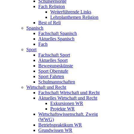
Schulseelsorge
Fach Religion
Weiterführende Links
Lehrplanthemen Religion
Best of Reli
Spanisch
Fachschaft Spanisch
Aktuelles Spanisch
Fach
Sport
Fachschaft Sport
Aktuelles Sport
Bewegungskünste
Sport Oberstufe
Sport Fahrten
Schulmannschaften
Wirtschaft und Recht
Fachschaft Wirtschaft und Recht
Aktuelles Wirtschaft und Recht
Exkursionen WR
Projekte WR
Wirtschaftswissenschaft. Zweig
(WWG)
Betriebspraktikum WR
Grundwissen WR