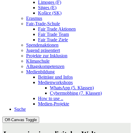
Limoges (F)
Sitges (E)
Košice (SK)
Erasmus
Fair-Trade-Schule
Fair Trade Aktionen
Fair Trade Team
Fair Trade Ziele
Spendenaktionen
Jugend präsentiert
Projekte zur Inklusion
Klimaschule
Alltagskompetenzen
Medienbildung
Beiträge und Infos
Medienworkshops
WhatsApp (5. Klassen)
Cybermobbing (7. Klassen)
How to use ..
Medien-Projekte
Suche
Off-Canvas Toggle