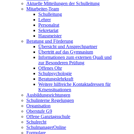
Aktuelle Mitteilungen der Schulleitung
Mitarbeiter-Team
Schulleitung
Lehrer
Personalrat
Sekretariat
Hausmeister
Beratung und Förderung
Übersicht und Ansprechpartner
Übertritt auf das Gymnasium
Informationen zum externen Quali und
zur Besonderen Prüfung
Offenes Ohr
Schulpsychologie
Beratungslehrkraft
Weitere hilfreiche Kontaktadressen für
Krisensituationen
Ausbildungsrichtungen
Schulinterne Regelungen
Organisation
Oberstufe G9
Offene Ganztagsschule
Schulrecht
SchulmanagerOnline
Formulare