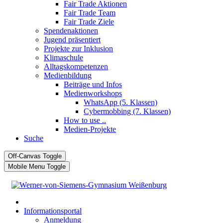
Fair Trade Aktionen
Fair Trade Team
Fair Trade Ziele
Spendenaktionen
Jugend präsentiert
Projekte zur Inklusion
Klimaschule
Alltagskompetenzen
Medienbildung
Beiträge und Infos
Medienworkshops
WhatsApp (5. Klassen)
Cybermobbing (7. Klassen)
How to use ..
Medien-Projekte
Suche
Off-Canvas Toggle
Mobile Menu Toggle
Informationsportal
Anmeldung